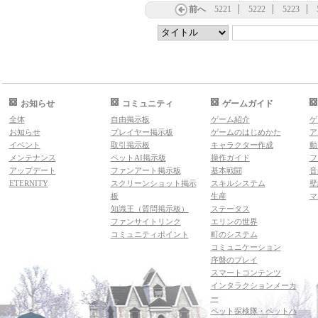
前へ
5221
5222
5223
お知らせ
コミュニティ
ゲームガイド
全体
自由掲示板
ゲーム紹介
ゲ
お知らせ
プレイヤー掲示板
ゲームのはじめかた
ア
イベント
取引掲示板
キャラクター作成
動
メンテナンス
ペットAI掲示板
操作ガイド
フ
アップデート
ファンアート掲示板
基本戦闘
音
ETERNITY
スクリーンショット掲示
スキルシステム
壁
板
生産
マ
知識王（質問掲示板）
ステータス
ファンサイトリンク
エリンの世界
コミュニティポイント
町のシステム
コミュニケーション
序盤のプレイ
スマートコンテンツ
インタラクションメーカ
ー
ペット探検隊・ペットハ