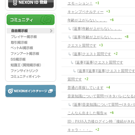
+1
エモ～ション！
+3
キャンプペナルティー
+6
年齢が上がらない。。。
[返事]年齢が上がらない。。。
+8
[返事]年齢が上がらない。。。
+3
クエスト質問です
+2
[返事]クエスト質問です
[返事][返事]クエスト質問です
[返事][返事][返事]クエスト質問で
+2
質問です
+4
普通の革探しています
音楽知識について質問ー(ネタバレになる
[返事]音楽知識について質問ー(ネタバ
+6
こんなん出ました報告ｗ
ID：PASS入力後ログイン時「接続がき
+2
キャラ・・・。