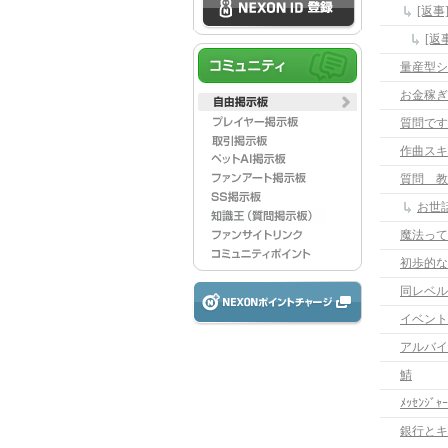
[返事]
[返
量産型シ
お金稼ぎ
質問です
作曲スキ
質問 教
お世
魔法って
初歩的な
同レベル
イベント
アルバイ
鯖
ﾒｯｾﾝｼﾞｬｰ
銀行とキ