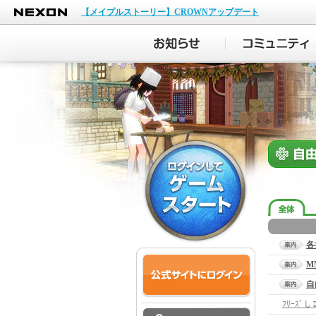
NEXON
【メイプルストーリー】CROWNアップデート
各
M
自
ﾌﾘｰｽﾞし