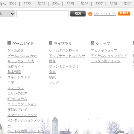
前へ
5221
5222
5223
5224
5225
5226
5227
5228
5229
RSSってなに？
ゲームガイド
ライブラリ
ショップ
ゲーム紹介
ゲームダウンロード
マビノギショップ
ゲームのはじめかた
アップデートヒストリー
アイテムショップガイド
キャラクター作成
動画
ランダム型アイテム
操作ガイド
ファンタジーラジオ
基本戦闘
音楽
示
スキルシステム
壁紙
生産
マンガ
ステータス
エリンの世界
町のシステム
コミュニケーション
序盤のプレイ
スマートコンテンツ
インタラクションメーカ
ー
ペット探検隊・ペットハ