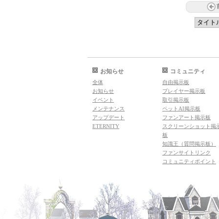
お知らせ
コミュニティ
全体
自由掲示板
お知らせ
プレイヤー掲示板
イベント
取引掲示板
メンテナンス
ペットAI掲示板
アップデート
ファンアート掲示板
ETERNITY
スクリーンショット掲
板
知識王（質問掲示板）
ファンサイトリンク
コミュニティポイント