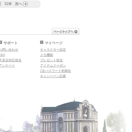
5230
次へ
ページトップへ
サポート
マイページ
お問い合わせ
キャラクター設定
FAQ
メモ機能
不具合対応状況
プレゼント状況
アンケート
アイテムクーポン
2次パスワード初期化
キャンペーン応募