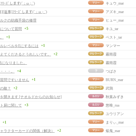
ﾌﾘｰｽﾞします(´；ω；`)
キュウ_mar
事][返事]ﾌﾘｰｽﾞします(´；ω；`)
アズキ_mar
ルクの紡織手袋の修理
ヒュー_mar
+5
について質問
キユ_tar
+1
。
ペスト_tar
+1
ルレベルをEにするには
マンマー
+2
えてくださるとうれしいです。
霧雨霞
話になりました。
霧雨霞
+4
・・・。
つばさ
+1
質問ですいません
BURN_mar
+2
の敵？
武鶏
を開きます [ナオルドからのお知らせ]
秋葉みずき
+3
ト厨に関して
悠唯_rua
ユウリアン
+1
まりぃ_mar
+2
ャラクターカードの関係（解決）
焔鬼_mar