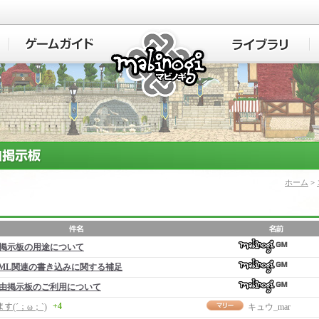
マビノギ
ホーム
>
掲示板の用途について
ML関連の書き込みに関する補足
由掲示板のご利用について
+4
ます(´；ω；`)
キュウ_mar