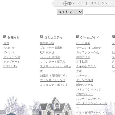
前へ
5351
5352
5353
お知らせ
コミュニティ
ゲームガイド
全体
自由掲示板
ゲーム紹介
ゲ
お知らせ
プレイヤー掲示板
ゲームのはじめかた
ア
イベント
取引掲示板
キャラクター作成
動
メンテナンス
ペットAI掲示板
操作ガイド
フ
アップデート
ファンアート掲示板
基本戦闘
音
ETERNITY
スクリーンショット掲示
スキルシステム
壁
板
生産
マ
知識王（質問掲示板）
ステータス
ファンサイトリンク
エリンの世界
コミュニティポイント
町のシステム
コミュニケーション
序盤のプレイ
スマートコンテンツ
インタラクションメーカ
ー
ペット探検隊・ペットハ