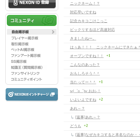
ニックネーム！？
対応早いですね
記念カキコこけこっこ
ビックリするほど高速対応
きましたねー。
はぅあ！！！ ニックネームにできたぁ
+1
オープンですね！！
こんなのあった？
おもしろそう＾＾
+1
当たってー＾＾
w(゜o゜)w おお-！
+2
いよいよですね
あれ～？
[返事]あれ～？
+2
どうも
[返事]なぜカキコすると本名なのか・