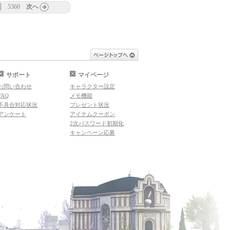
5360
次へ
ページトップへ
サポート
マイページ
お問い合わせ
キャラクター設定
FAQ
メモ機能
不具合対応状況
プレゼント状況
アンケート
アイテムクーポン
2次パスワード初期化
キャンペーン応募