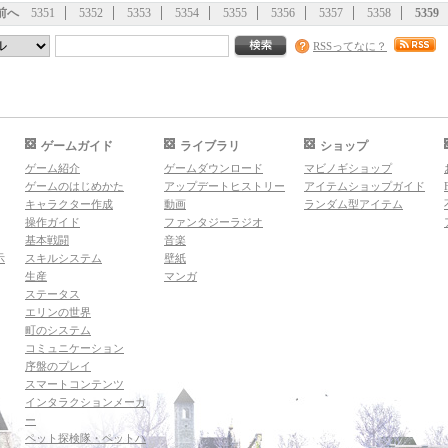
前へ
5351
5352
5353
5354
5355
5356
5357
5358
5359
RSSってなに？
ゲームガイド
ライブラリ
ショップ
ゲーム紹介
ゲームダウンロード
マビノギショップ
ゲームのはじめかた
アップデートヒストリー
アイテムショップガイド
キャラクター作成
動画
ランダム型アイテム
操作ガイド
ファンタジーラジオ
基本戦闘
音楽
示
スキルシステム
壁紙
生産
マンガ
ステータス
エリンの世界
町のシステム
コミュニケーション
序盤のプレイ
スマートコンテンツ
インタラクションメーカ
ー
ペット探検隊・ペットハ