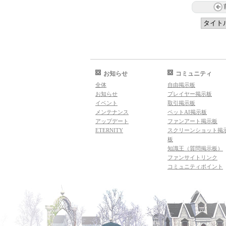
お知らせ
コミュニティ
全体
自由掲示板
お知らせ
プレイヤー掲示板
イベント
取引掲示板
メンテナンス
ペットAI掲示板
アップデート
ファンアート掲示板
ETERNITY
スクリーンショット掲
板
知識王（質問掲示板）
ファンサイトリンク
コミュニティポイント