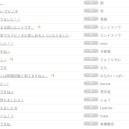
…
阿
い マビノギ
司
てました＾＾
黒猫
+1
まる前にヒントです。
エシドスノウ
ついに日本でもマビノギが楽しめるようになりましたね。
エシドスノウ
した＾＾
nossi
すね～
月夜鴉
+1
こ～
どんぐりガム
です
なち
+1
ジは韓国語版と似てますねぇ。
おなかいっぱい
ど～♪
kurocat
ですねぇ
雪月花
待ちましたよ！
ふぁう
ちましたヨ
Limit Inc.
ーム！？
Solon
ですね
来栖隆也