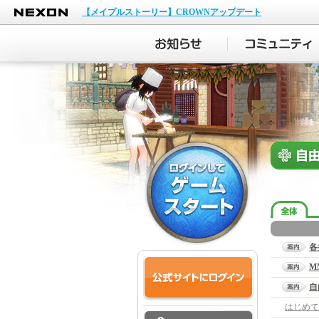
NEXON
【メイプルストーリー】CROWNアップデート
各
M
自
はじめて