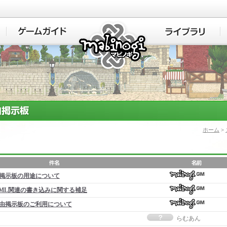
マビノギ
ホーム
>
掲示板の用途について
ML関連の書き込みに関する補足
由掲示板のご利用について
らむあん