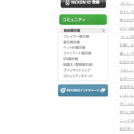
ついに…
おもしろ
待ちわび
ひとつ始
応募しま
嬉しいで
記念かき
うれしい
公式ペー
音楽作る
いよいよ
ずいぶん
待ちに待
ニックネ
対応早い