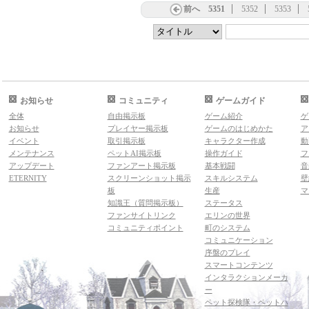
前へ
5351
5352
5353
お知らせ
コミュニティ
ゲームガイド
全体
自由掲示板
ゲーム紹介
ゲ
お知らせ
プレイヤー掲示板
ゲームのはじめかた
ア
イベント
取引掲示板
キャラクター作成
動
メンテナンス
ペットAI掲示板
操作ガイド
フ
アップデート
ファンアート掲示板
基本戦闘
音
ETERNITY
スクリーンショット掲示
スキルシステム
壁
板
生産
マ
知識王（質問掲示板）
ステータス
ファンサイトリンク
エリンの世界
コミュニティポイント
町のシステム
コミュニケーション
序盤のプレイ
スマートコンテンツ
インタラクションメーカ
ー
ペット探検隊・ペットハ