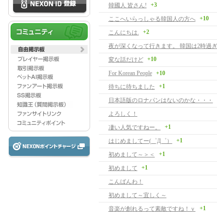
+3
韓國人 皆さん!
+10
ここへいらっしゃる韓国人の方へ
+2
こんにちは.
夜が深くなって行きます。 韓国は2時過ぎ
+10
変な話だけど
For Korean People
+10
+1
待ちに待ちました
日本語版のロナパンはないのかな・・・
よろしく！
+1
凄い人気ですねー。
+1
はじめましてー(゜Д゜）
+1
初めまして～＞＜
+1
初めまして
こんばんわ！
初めまして～宜しく～
+1
音楽が創れるって素敵ですね！ｖ