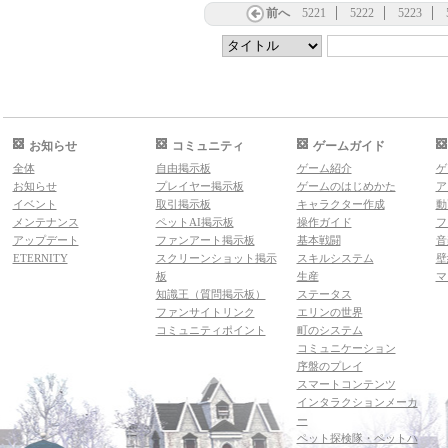
前へ
5221
5222
5223
お知らせ
コミュニティ
ゲームガイド
全体
自由掲示板
ゲーム紹介
ゲ
お知らせ
プレイヤー掲示板
ゲームのはじめかた
ア
イベント
取引掲示板
キャラクター作成
動
メンテナンス
ペットAI掲示板
操作ガイド
フ
アップデート
ファンアート掲示板
基本戦闘
音
ETERNITY
スクリーンショット掲示
スキルシステム
壁
板
生産
マ
知識王（質問掲示板）
ステータス
ファンサイトリンク
エリンの世界
コミュニティポイント
町のシステム
コミュニケーション
序盤のプレイ
スマートコンテンツ
インタラクションメーカ
ー
ペット探検隊・ペットハ