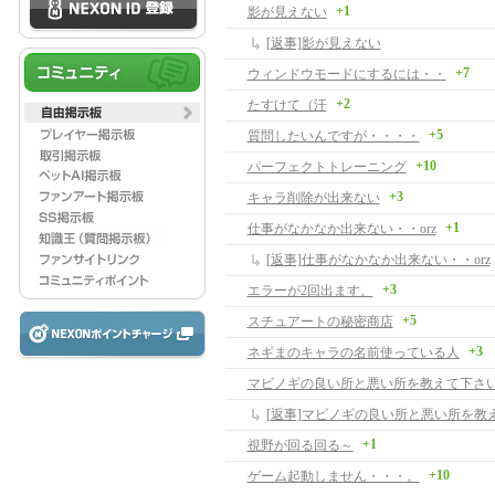
+1
影が見えない
[返事]影が見えない
+7
ウィンドウモードにするには・・
+2
たすけて（汗
+5
質問したいんですが・・・・
+10
パーフェクトトレーニング
+3
キャラ削除が出来ない
+1
仕事がなかなか出来ない・・orz
[返事]仕事がなかなか出来ない・・orz
+3
エラーが2回出ます。
+5
スチュアートの秘密商店
+3
ネギまのキャラの名前使っている人
マビノギの良い所と悪い所を教えて下さ
[返事]マビノギの良い所と悪い所を教
+1
視野が回る回る～
+10
ゲーム起動しません・・・。