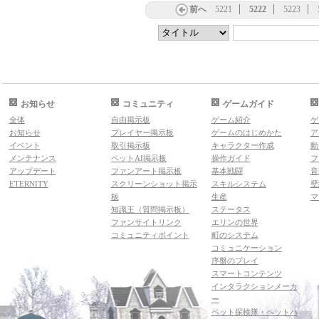
前へ
5221
5222
5223
お知らせ
コミュニティ
ゲームガイド
全体
自由掲示板
ゲーム紹介
ゲ
お知らせ
プレイヤー掲示板
ゲームのはじめかた
ア
イベント
取引掲示板
キャラクター作成
動
メンテナンス
ペットAI掲示板
操作ガイド
フ
アップデート
ファンアート掲示板
基本戦闘
音
ETERNITY
スクリーンショット掲示
スキルシステム
壁
板
生産
マ
知識王（質問掲示板）
ステータス
ファンサイトリンク
エリンの世界
コミュニティポイント
町のシステム
コミュニケーション
序盤のプレイ
スマートコンテンツ
インタラクションメーカ
ー
ペット探検隊・ペットハ