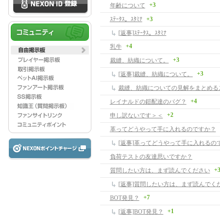
+3
年齢について
ｽﾃｰﾀｽ。ｽﾀﾐﾅ
+3
[返事]ｽﾃｰﾀｽ。ｽﾀﾐﾅ
+4
乳牛
+3
裁縫、紡織について。
+3
[返事]裁縫、紡織について。
裁縫、紡織についての見解をまとめる
+4
レイナルドの鎧配達のバグ？
+2
申し訳ないです＞＜
革ってどうやって手に入れるのですか？
[返事]革ってどうやって手に入れるの
負荷テストの友達思いですか？
+
質問したい方は、まず読んでください
[返事]質問したい方は、まず読んでく
+7
BOT発見？
+1
[返事]BOT発見？