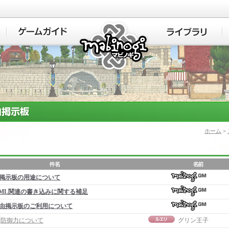
マビノギ
ホーム
>
掲示板の用途について
ML関連の書き込みに関する補足
由掲示板のご利用について
事]防御力について
グリン王子