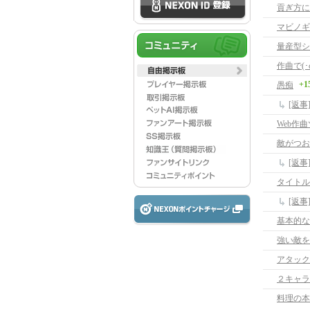
貢ぎ方に
マビノギ
量産型シ
作曲で(･ω
+1
愚痴
[返事
Web作
敵がつお
[返
タイトル
[返
基本的な
強い敵を
アタック
２キャラ
料理の本