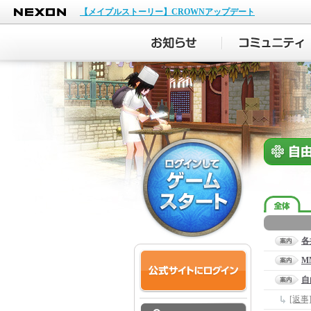
NEXON
【メイプルストーリー】CROWNアップデート
各
M
自
[返