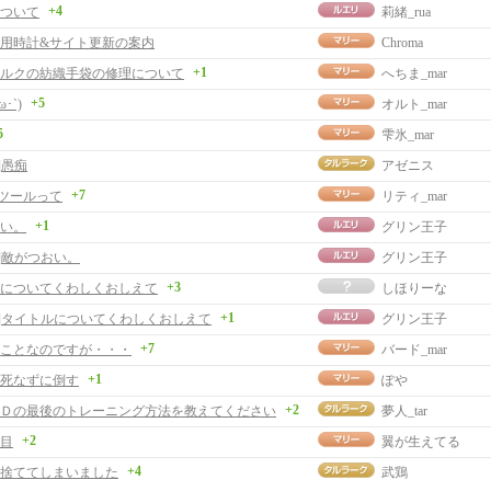
+4
ついて
莉緒_rua
用時計&サイト更新の案内
Chroma
+1
ルクの紡織手袋の修理について
へちま_mar
+5
･`)
オルト_mar
5
雫氷_mar
]愚痴
アゼニス
+7
曲ツールって
リティ_mar
+1
い。
グリン王子
事]敵がつおい。
グリン王子
+3
についてくわしくおしえて
しほりーな
+1
事]タイトルについてくわしくおしえて
グリン王子
+7
ことなのですが・・・
バード_mar
+1
死なずに倒す
ぽや
+2
Ｄの最後のトレーニング方法を教えてください
夢人_tar
+2
目
翼が生えてる
+4
捨ててしまいました
武鶏