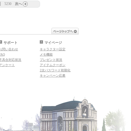
5230
次へ
ページトップへ
サポート
マイページ
お問い合わせ
キャラクター設定
FAQ
メモ機能
不具合対応状況
プレゼント状況
アンケート
アイテムクーポン
2次パスワード初期化
キャンペーン応募