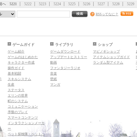
前へ
5221
5222
5223
5224
5225
5226
5227
5228
5229
RSSってなに？
ゲームガイド
ライブラリ
ショップ
ゲーム紹介
ゲームダウンロード
マビノギショップ
ゲームのはじめかた
アップデートヒストリー
アイテムショップガイド
キャラクター作成
動画
ランダム型アイテム
操作ガイド
ファンタジーラジオ
基本戦闘
音楽
示
スキルシステム
壁紙
生産
マンガ
ステータス
エリンの世界
町のシステム
コミュニケーション
序盤のプレイ
スマートコンテンツ
インタラクションメーカ
ー
ペット探検隊・ペットハ