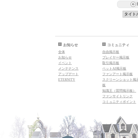
お知らせ
コミュニティ
全体
自由掲示板
お知らせ
プレイヤー掲示板
イベント
取引掲示板
メンテナンス
ペットAI掲示板
アップデート
ファンアート掲示板
ETERNITY
スクリーンショット掲
板
知識王（質問掲示板）
ファンサイトリンク
コミュニティポイント