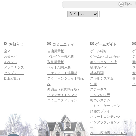
前へ
お知らせ
コミュニティ
ゲームガイド
全体
自由掲示板
ゲーム紹介
ゲ
お知らせ
プレイヤー掲示板
ゲームのはじめかた
ア
イベント
取引掲示板
キャラクター作成
動
メンテナンス
ペットAI掲示板
操作ガイド
フ
アップデート
ファンアート掲示板
基本戦闘
音
ETERNITY
スクリーンショット掲示
スキルシステム
壁
板
生産
マ
知識王（質問掲示板）
ステータス
ファンサイトリンク
エリンの世界
コミュニティポイント
町のシステム
コミュニケーション
序盤のプレイ
スマートコンテンツ
インタラクションメーカ
ー
ペット探検隊・ペットハ