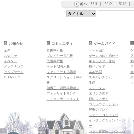
前へ
5211
5212
5213
お知らせ
コミュニティ
ゲームガイド
全体
自由掲示板
ゲーム紹介
ゲ
お知らせ
プレイヤー掲示板
ゲームのはじめかた
ア
イベント
取引掲示板
キャラクター作成
動
メンテナンス
ペットAI掲示板
操作ガイド
フ
アップデート
ファンアート掲示板
基本戦闘
音
ETERNITY
スクリーンショット掲示
スキルシステム
壁
板
生産
マ
知識王（質問掲示板）
ステータス
ファンサイトリンク
エリンの世界
コミュニティポイント
町のシステム
コミュニケーション
序盤のプレイ
スマートコンテンツ
インタラクションメーカ
ー
ペット探検隊・ペットハ