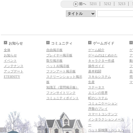
前へ
5211
5212
5213
お知らせ
コミュニティ
ゲームガイド
全体
自由掲示板
ゲーム紹介
ゲ
お知らせ
プレイヤー掲示板
ゲームのはじめかた
ア
イベント
取引掲示板
キャラクター作成
動
メンテナンス
ペットAI掲示板
操作ガイド
フ
アップデート
ファンアート掲示板
基本戦闘
音
ETERNITY
スクリーンショット掲示
スキルシステム
壁
板
生産
マ
知識王（質問掲示板）
ステータス
ファンサイトリンク
エリンの世界
コミュニティポイント
町のシステム
コミュニケーション
序盤のプレイ
スマートコンテンツ
インタラクションメーカ
ー
ペット探検隊・ペットハ