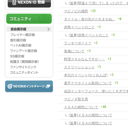
+21
マビノビの感想
+6
タイトル：炎の矢がとれませぬ。
+1
赤熊イベントのこと
+1
[返事]赤熊イベントのこと
+2
ラッキーボーイ？
+3
装備について
+2
料理スキルなんですが・・
+5
スクリーンショット
+3
本日のイベント[かくれんぼ]
+5
素手クマタイトル取得について
会話インターフェース 使いにくすぎです -
マビノギ取引局
+10
ＶＧＡの相性について
[返事]ＶＧＡの相性について
[返事]ＶＧＡの相性について