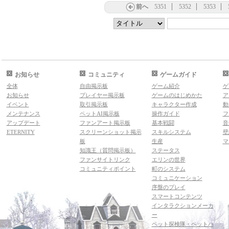
前へ
5351
5352
5353
お知らせ
コミュニティ
ゲームガイド
全体
自由掲示板
ゲーム紹介
ゲ
お知らせ
プレイヤー掲示板
ゲームのはじめかた
ア
イベント
取引掲示板
キャラクター作成
動
メンテナンス
ペットAI掲示板
操作ガイド
フ
アップデート
ファンアート掲示板
基本戦闘
音
ETERNITY
スクリーンショット掲示
スキルシステム
壁
板
生産
マ
知識王（質問掲示板）
ステータス
ファンサイトリンク
エリンの世界
コミュニティポイント
町のシステム
コミュニケーション
序盤のプレイ
スマートコンテンツ
インタラクションメーカ
ー
ペット探検隊・ペットハ