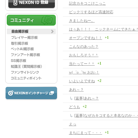
記念カキコこけこっこ
ビックリするほど高速対応
きましたねー。
はぅあ！！！ ニックネームにできたぁ
+1
オープンですね！！
こんなのあった？
おもしろそう＾＾
+1
当たってー＾＾
w(゜o゜)w おお-！
+2
いよいよですね
あれ～？
[返事]あれ～？
+2
どうも
[返事]なぜカキコすると本名なのか・
えっ
+1
まちにまって・・・