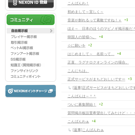
こんばんわ！
初めまして～宜しく～
+1
音楽が創れるって素敵ですね！ｖ
ほえ～ 日本のほうのマビノギ掲示板だ
+4
韓国人の皆様へ。
+2
☆に願いを
+4
はじめまして～ 名前って…
正直、ラグナロクオンラインの場合。
こんにちは。
+3
正式サービスがまちどおしいですー
[返事]正式サービスがまちどおしいで
こんばんは～＾＾
+2
ついに募集開始！
質問掲示板設置希望出してみたけど・・
+4
こんばんわぁ
[返事]こんばんわぁ