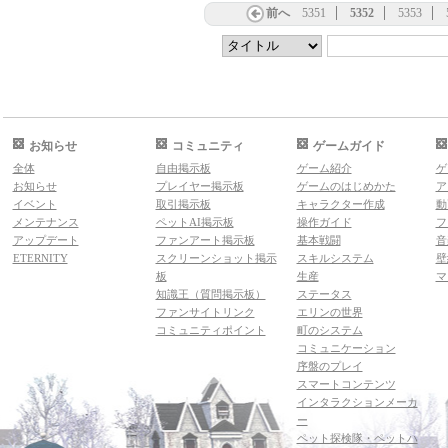
前へ
5351
5352
5353
お知らせ
コミュニティ
ゲームガイド
全体
自由掲示板
ゲーム紹介
ゲ
お知らせ
プレイヤー掲示板
ゲームのはじめかた
ア
イベント
取引掲示板
キャラクター作成
動
メンテナンス
ペットAI掲示板
操作ガイド
フ
アップデート
ファンアート掲示板
基本戦闘
音
ETERNITY
スクリーンショット掲示
スキルシステム
壁
板
生産
マ
知識王（質問掲示板）
ステータス
ファンサイトリンク
エリンの世界
コミュニティポイント
町のシステム
コミュニケーション
序盤のプレイ
スマートコンテンツ
インタラクションメーカ
ー
ペット探検隊・ペットハ