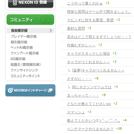
+2
こうやって書くのかぁ
簡単な質問はゲーム中で聞きましょう。
+2
マビノギに対する要望、希望
+1
素朴な質問
花火はどこで買えますでしょうか・・？
+2
作曲むずかし～～
+2
キャラがスタックした場合
+2
キャラがつくれません＞＜
[返事]キャラがつくれません＞＜
+6
さすがに・・・
+1
同じネクソンゲームでは
+9
太っちゃって・・・
+2
どなたか教えてくださいorz
+3
スマッシュ
+4
教えてくださいつД`)･ﾟ･｡･ﾟﾟ･*:.｡
+10
ベンチマークやりませんか？