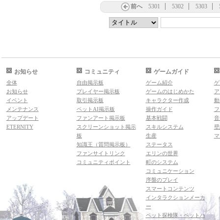
前へ
5301
5302
5303
お知らせ
コミュニティ
ゲームガイド
全体
自由掲示板
ゲーム紹介
ゲ
お知らせ
プレイヤー掲示板
ゲームのはじめかた
ア
イベント
取引掲示板
キャラクター作成
動
メンテナンス
ペットAI掲示板
操作ガイド
フ
アップデート
ファンアート掲示板
基本戦闘
音
ETERNITY
スクリーンショット掲示
スキルシステム
壁
板
生産
マ
知識王（質問掲示板）
ステータス
ファンサイトリンク
エリンの世界
コミュニティポイント
町のシステム
コミュニケーション
序盤のプレイ
スマートコンテンツ
インタラクションメーカ
ー
ペット探検隊・ペットハ