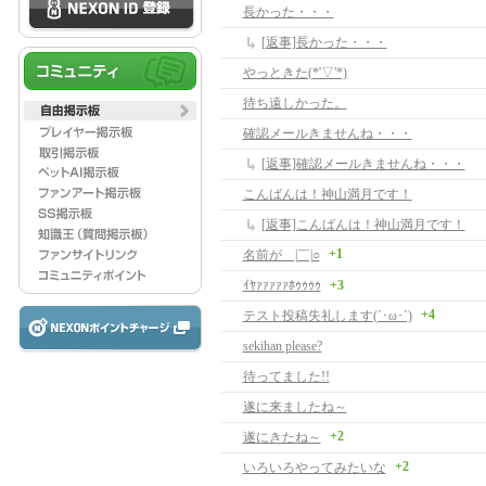
長かった・・・
[返事]長かった・・・
やっときた(*'▽'*)
待ち遠しかった。
確認メールきませんね・・・
[返事]確認メールきませんね・・・
こんばんは！神山満月です！
[返事]こんばんは！神山満月です！
+1
名前が＿|￣|○
ｲﾔｧｧｧｧｧﾎｩｩｩｩ
+3
+4
テスト投稿失礼します(´･ω･`)
sekihan please?
待ってました!!
遂に来ましたね～
+2
遂にきたね～
+2
いろいろやってみたいな