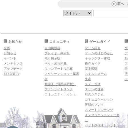
前へ
お知らせ
コミュニティ
ゲームガイド
全体
自由掲示板
ゲーム紹介
ゲ
お知らせ
プレイヤー掲示板
ゲームのはじめかた
ア
イベント
取引掲示板
キャラクター作成
動
メンテナンス
ペットAI掲示板
操作ガイド
フ
アップデート
ファンアート掲示板
基本戦闘
音
ETERNITY
スクリーンショット掲示
スキルシステム
壁
板
生産
マ
知識王（質問掲示板）
ステータス
ファンサイトリンク
エリンの世界
コミュニティポイント
町のシステム
コミュニケーション
序盤のプレイ
スマートコンテンツ
インタラクションメーカ
ー
ペット探検隊・ペットハ