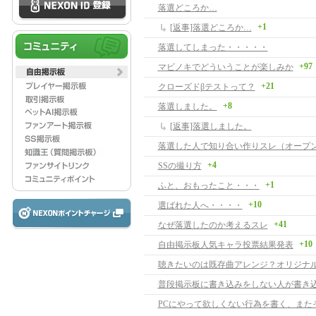
落選どころか…
+1
[返事]落選どころか…
落選してしまった・・・・・
+97
マビノキでどういうことが楽しみか
+21
クローズドβテストって？
+8
落選しました。
[返事]落選しました。
+4
SSの撮り方
+1
ふと、おもったこと・・・
+10
選ばれた人へ・・・・
+41
なぜ落選したのか考えるスレ
+10
自由掲示板人気キャラ投票結果発表
聴きたいのは既存曲アレンジ？オリジナ
普段掲示板に書き込みをしない人が書き