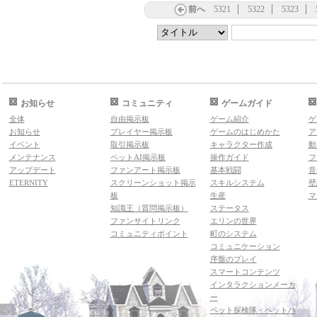
前へ
5321
5322
5323
お知らせ
コミュニティ
ゲームガイド
全体
自由掲示板
ゲーム紹介
ゲ
お知らせ
プレイヤー掲示板
ゲームのはじめかた
ア
イベント
取引掲示板
キャラクター作成
動
メンテナンス
ペットAI掲示板
操作ガイド
フ
アップデート
ファンアート掲示板
基本戦闘
音
ETERNITY
スクリーンショット掲示
スキルシステム
壁
板
生産
マ
知識王（質問掲示板）
ステータス
ファンサイトリンク
エリンの世界
コミュニティポイント
町のシステム
コミュニケーション
序盤のプレイ
スマートコンテンツ
インタラクションメーカ
ー
ペット探検隊・ペットハ