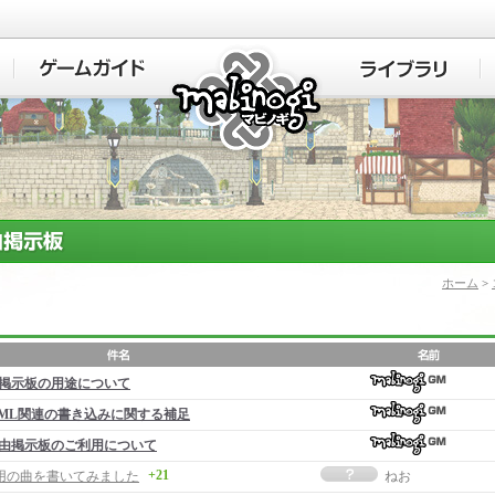
マビノギ
ホーム
>
掲示板の用途について
ML関連の書き込みに関する補足
由掲示板のご利用について
+21
用の曲を書いてみました
ねお