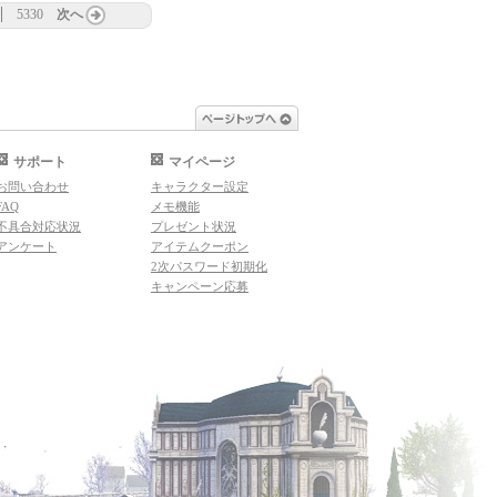
5330
次へ
ページトップへ
サポート
マイページ
お問い合わせ
キャラクター設定
FAQ
メモ機能
不具合対応状況
プレゼント状況
アンケート
アイテムクーポン
2次パスワード初期化
キャンペーン応募