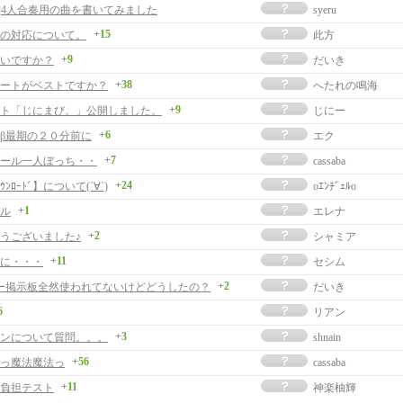
事]4人合奏用の曲を書いてみました
syeru
+15
の対応について。
此方
+9
いですか？
だいき
+38
ートがベストですか？
へたれの鳴海
+9
ト「じにまび。」公開しました。
じにー
+6
β最期の２０分前に
エク
+7
ール一人ぼっち・・
cassaba
+24
ﾝﾛｰﾄﾞ】について(´∀`)
oｴﾝﾁﾞｪﾙo
+1
ル
エレナ
+2
うございました♪
シャミア
+11
に・・・
セシム
+2
ー掲示板全然使われてないけどどうしたの？
だいき
6
リアン
+3
ンについて質問。。。
shnain
+56
っ魔法魔法っ
cassaba
+11
負担テスト
神楽柚輝