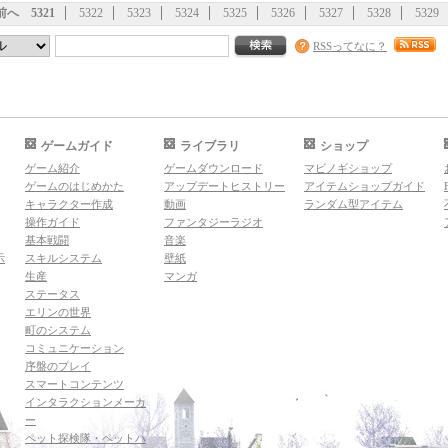
前へ
5321
5322
5323
5324
5325
5326
5327
5328
5329
RSSってなに？
ゲームガイド
ライブラリ
ショップ
ゲーム紹介
ゲームダウンロード
マビノギショップ
ゲームのはじめかた
アップデートヒストリー
アイテムショップガイド
キャラクター作成
動画
ランダム型アイテム
操作ガイド
ファンタジーラジオ
基本戦闘
音楽
示
スキルシステム
壁紙
生産
マンガ
ステータス
エリンの世界
町のシステム
コミュニケーション
序盤のプレイ
スマートコンテンツ
インタラクションメーカ
ー
ペット探検隊・ペットハ