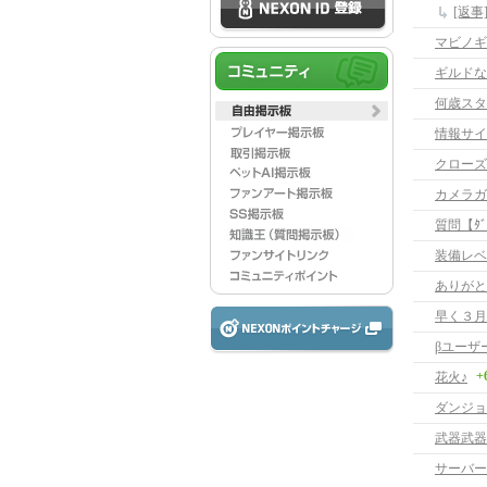
[返
マビノギ
ギルドな
何歳スタ
情報サイ
クローズ
カメラガ
質問【ﾀﾞｳ
装備レベ
ありがと
早く３月
βユーザ
+
花火♪
ダンジョ
武器武器
サーバー