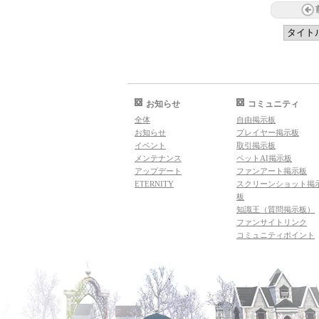
お知らせ
コミュニティ
全体
自由掲示板
お知らせ
プレイヤー掲示板
イベント
取引掲示板
メンテナンス
ペットAI掲示板
アップデート
ファンアート掲示板
ETERNITY
スクリーンショット掲
板
知識王（質問掲示板）
ファンサイトリンク
コミュニティポイント