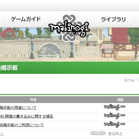
マビノギ
ホーム
>
掲示板の用途について
ML関連の書き込みに関する補足
由掲示板のご利用について
☆
渡辺和之