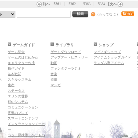
前へ
5361
5362
5363
5364
次へ
RSSってなに？
ゲームガイド
ライブラリ
ショップ
ゲーム紹介
ゲームダウンロード
マビノギショップ
ゲームのはじめかた
アップデートヒストリー
アイテムショップガイド
キャラクター作成
動画
ランダム型アイテム
操作ガイド
ファンタジーラジオ
基本戦闘
音楽
示
スキルシステム
壁紙
生産
マンガ
ステータス
エリンの世界
町のシステム
コミュニケーション
序盤のプレイ
スマートコンテンツ
インタラクションメーカ
ー
ペット探検隊・ペットハ