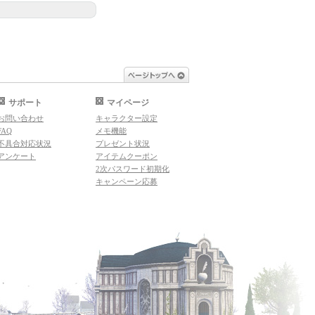
ページトップへ
サポート
マイページ
お問い合わせ
キャラクター設定
FAQ
メモ機能
不具合対応状況
プレゼント状況
アンケート
アイテムクーポン
2次パスワード初期化
キャンペーン応募