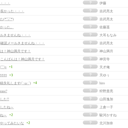
・・・
伊藤
事]長かった・・・
吉武亮太
*'▽'*)
吉武亮太
かった。
佐藤遥
ルきませんね・・・
大耳もなみ
事]確認メールきませんね・・・
吉武亮太
は！神山満月です！
神山満月
事]こんばんは！神山満月です！
神宮寺
+1
￣|○
天才俺
ｩｩｩｩ
+3
天ゆぅ
+4
失礼します(´･ω･`)
hiro
lease?
狩野貴亮
した!!
山田逸加
したね～
上倉一子
+2
ね～
駿河かすね
+2
やってみたいな
北川加奈