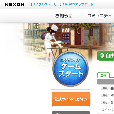
NEXON
【メイプルストーリー】CROWNアップデート
各
M
自
ようやく