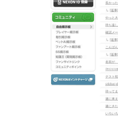
長かった
[返
やっときた(
待ち遠し
確認メー
[返
こんばん
[返
名前が＿|
ｲﾔｧｧｧｧｧﾎ
テスト投稿
sekihan p
待ってま
遂に来ま
遂にきた
いろいろ