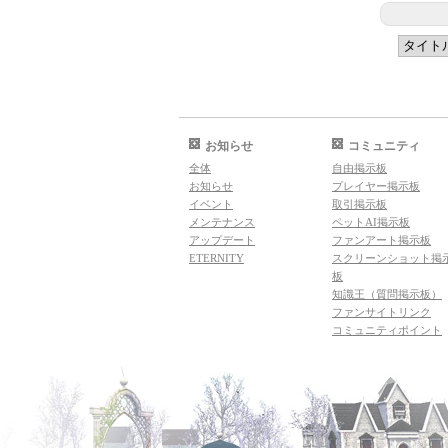
お知らせ
コミュニティ
全体
自由掲示板
お知らせ
プレイヤー掲示板
イベント
取引掲示板
メンテナンス
ペットAI掲示板
アップデート
ファンアート掲示板
ETERNITY
スクリーンショット掲
板
知識王（質問掲示板）
ファンサイトリンク
コミュニティポイント