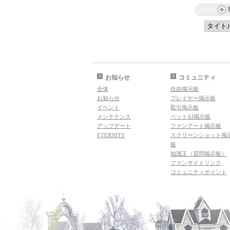
お知らせ
コミュニティ
全体
自由掲示板
お知らせ
プレイヤー掲示板
イベント
取引掲示板
メンテナンス
ペットAI掲示板
アップデート
ファンアート掲示板
ETERNITY
スクリーンショット掲
板
知識王（質問掲示板）
ファンサイトリンク
コミュニティポイント