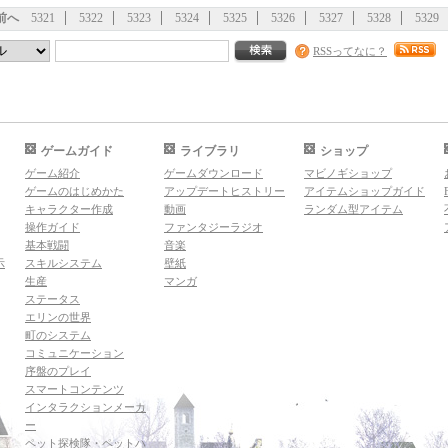
前へ
5321
5322
5323
5324
5325
5326
5327
5328
5329
RSSってなに？
ゲームガイド
ライブラリ
ショップ
ゲーム紹介
ゲームダウンロード
マビノギショップ
ゲームのはじめかた
アップデートヒストリー
アイテムショップガイド
キャラクター作成
動画
ランダム型アイテム
操作ガイド
ファンタジーラジオ
基本戦闘
音楽
示
スキルシステム
壁紙
生産
マンガ
ステータス
エリンの世界
町のシステム
コミュニケーション
序盤のプレイ
スマートコンテンツ
インタラクションメーカ
ー
ペット探検隊・ペットハ