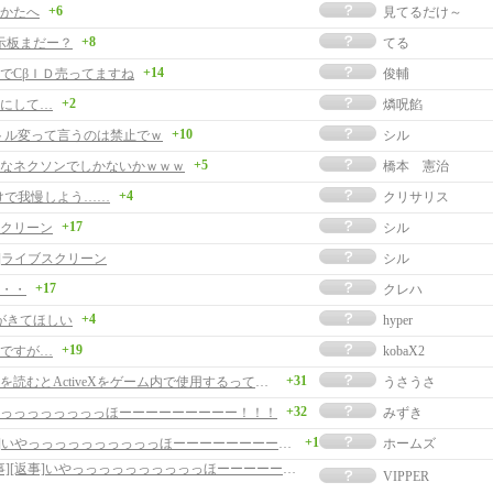
+6
かたへ
見てるだけ～
+8
示板まだー？
てる
+14
でCβＩＤ売ってますね
俊輔
+2
にして…
燐呪餡
+10
トル変って言うのは禁止でｗ
シル
+5
なネクソンでしかないかｗｗｗ
橋本 憲治
+4
けで我慢しよう……
クリサリス
+17
クリーン
シル
事]ライブスクリーン
シル
+17
・・
クレハ
+4
がきてほしい
hyper
+19
ですが…
kobaX2
+31
お知らせを読むとActiveXをゲーム内で使用するってこと？危険だなぁ
うさうさ
+32
っっっっっっっっほーーーーーーーーー！！！
みずき
+1
[返事]いやっっっっっっっっっっほーーーーーーーーー！！！
ホームズ
[返事][返事]いやっっっっっっっっっっほーーーーーーーーー！！！
VIPPER