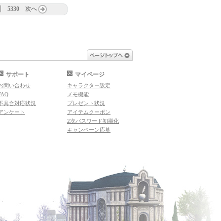
5330
次へ
ページトップへ
サポート
マイページ
お問い合わせ
キャラクター設定
FAQ
メモ機能
不具合対応状況
プレゼント状況
アンケート
アイテムクーポン
2次パスワード初期化
キャンペーン応募