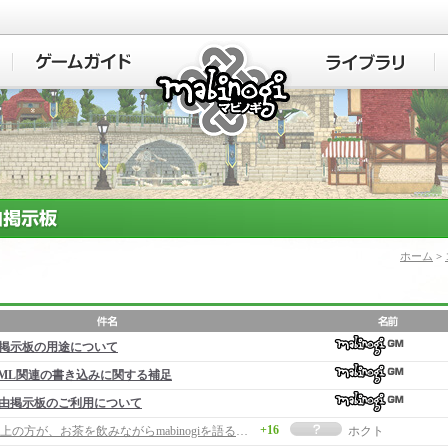
マビノギ
ホーム
>
掲示板の用途について
ML関連の書き込みに関する補足
由掲示板のご利用について
+16
２０歳以上の方が、お茶を飲みながらmabinogiを語るスレ
ホクト