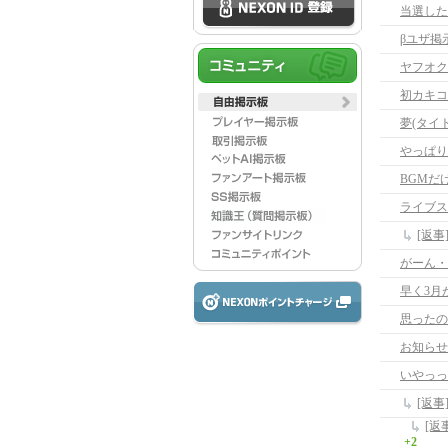
当選した
βユザ掲
ヤフオク
初カキコ
夢(タイ
やっぱり
BGMだ
ライブス
[返
がーん・
早く3月
思ったの
いやっっ
+2