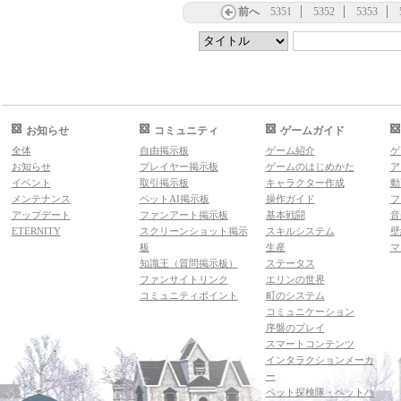
前へ
5351
5352
5353
お知らせ
コミュニティ
ゲームガイド
全体
自由掲示板
ゲーム紹介
ゲ
お知らせ
プレイヤー掲示板
ゲームのはじめかた
ア
イベント
取引掲示板
キャラクター作成
動
メンテナンス
ペットAI掲示板
操作ガイド
フ
アップデート
ファンアート掲示板
基本戦闘
音
ETERNITY
スクリーンショット掲示
スキルシステム
壁
板
生産
マ
知識王（質問掲示板）
ステータス
ファンサイトリンク
エリンの世界
コミュニティポイント
町のシステム
コミュニケーション
序盤のプレイ
スマートコンテンツ
インタラクションメーカ
ー
ペット探検隊・ペットハ