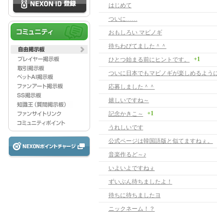
はじめて
ついに……
おもしろい マビノギ
待ちわびてました＾＾
+1
ひとつ始まる前にヒントです。
応募しました＾＾
嬉しいですね～
+1
記念かきこ～
うれしいです
公式ページは韓国語版と似てますねぇ。
音楽作るど～♪
いよいよですねぇ
ずいぶん待ちましたよ！
待ちに待ちましたヨ
ニックネーム！？