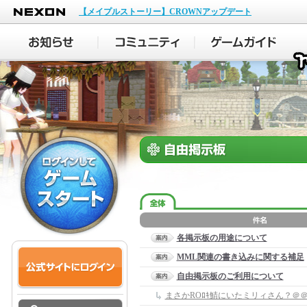
NEXON
【メイプルストーリー】CROWNアップデート
各掲示板の用途について
MML関連の書き込みに関する補足
自由掲示板のご利用について
まさかROﾛｷ鯖にいたミリィさん？＠