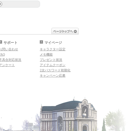
ページトップへ
サポート
マイページ
お問い合わせ
キャラクター設定
FAQ
メモ機能
不具合対応状況
プレゼント状況
アンケート
アイテムクーポン
2次パスワード初期化
キャンペーン応募