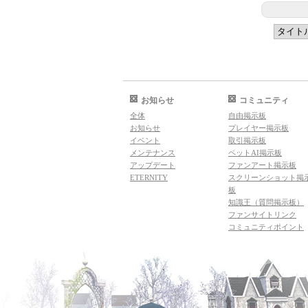
お知らせ
コミュニティ
全体
自由掲示板
お知らせ
プレイヤー掲示板
イベント
取引掲示板
メンテナンス
ペットAI掲示板
アップデート
ファンアート掲示板
ETERNITY
スクリーンショット掲
板
知識王（質問掲示板）
ファンサイトリンク
コミュニティポイント