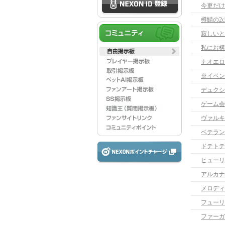
今更だけ
樽鯖の2
寂しいと
ナオエロ
※イベン
デュクシ
ゲーム会
ヴァルキ
ベテラン
ドテトテ
ヒューリ
アルカナ
フューリ
ファーガ