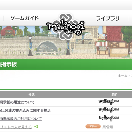
マビノギ
ホーム
>
掲示板の用途について
ML関連の書き込みに関する補足
由掲示板のご利用について
+3
リストの人が見える
黒雪姫