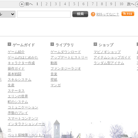
前へ
1
2
3
4
5
6
7
8
9
10
次へ
RSSってなに？
ゲームガイド
ライブラリ
ショップ
ゲーム紹介
ゲームダウンロード
マビノギショップ
ゲームのはじめかた
アップデートヒストリー
アイテムショップガイド
キャラクター作成
動画
ランダム型アイテム
操作ガイド
ファンタジーラジオ
基本戦闘
音楽
示
スキルシステム
壁紙
生産
マンガ
ステータス
エリンの世界
町のシステム
コミュニケーション
序盤のプレイ
スマートコンテンツ
インタラクションメーカ
ー
ペット探検隊・ペットハ