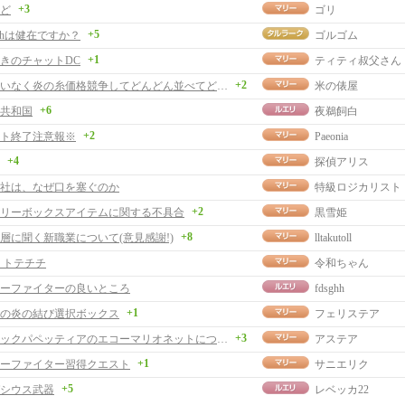
+3
ど
ゴリ
+5
chは健在ですか？
ゴルゴム
+1
きのチャットDC
ティティ叔父さん
+2
私にお構いなく炎の糸価格競争してどんどん並べてどうぞ。
米の俵屋
+6
共和国
夜鵜飼白
+2
ト終了注意報※
Paeonia
+4
探偵アリス
社は、なぜ口を塞ぐのか
特級ロジカリスト
+2
リーボックスアイテムに関する不具合
黒雪姫
+8
層に聞く新職業について(意見感謝!)
lltakutoll
 トテチチ
令和ちゃん
ーファイターの良いところ
fdsghh
+1
の炎の結び選択ボックス
フェリステア
+3
メロディックパペッティアのエコーマリオネットについて
アステア
+1
ーファイター習得クエスト
サニエリク
+5
シウス武器
レベッカ22