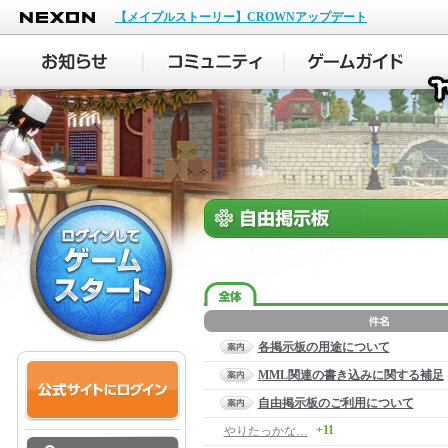
NEXON
【メイプルストーリー】CROWNアップデート
各掲示板の用途について
MML関連の書き込みに関する補足
自由掲示板のご利用について
+11
やりたっかな…