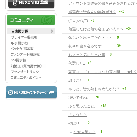
アカウント譲渡等の書き込みをされる方
+37
当選者の皆さんの年齢層は？
(*´ω`)σ)´д`*)
+7
+24
落選したけど落ち込まない人々へ
+9
落ちたと思ってたら・・・
+39
初ｽﾚの書き込みです・・・
+8
ちょっと気になった事
+3
落選した;;
悲喜コモゴモ ココハお茶の間 in中
+1
思うこと
+4
やっと、皆の熱も冷めたかな？
+20
凄いですね。
+18
ふと思ったこと。
さようなら
+2
やはり…
+1
なぜ大量に？