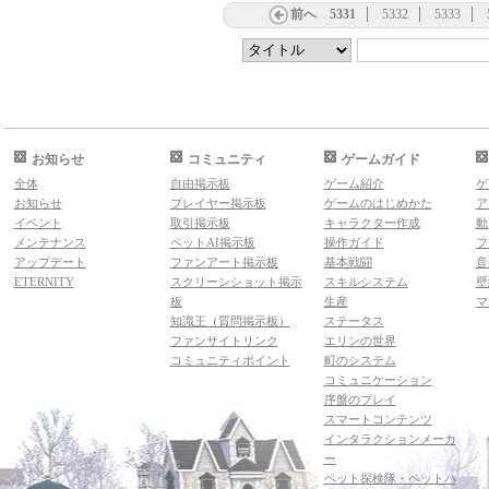
前へ
5331
5332
5333
お知らせ
コミュニティ
ゲームガイド
全体
自由掲示板
ゲーム紹介
ゲ
お知らせ
プレイヤー掲示板
ゲームのはじめかた
ア
イベント
取引掲示板
キャラクター作成
動
メンテナンス
ペットAI掲示板
操作ガイド
フ
アップデート
ファンアート掲示板
基本戦闘
音
ETERNITY
スクリーンショット掲示
スキルシステム
壁
板
生産
マ
知識王（質問掲示板）
ステータス
ファンサイトリンク
エリンの世界
コミュニティポイント
町のシステム
コミュニケーション
序盤のプレイ
スマートコンテンツ
インタラクションメーカ
ー
ペット探検隊・ペットハ