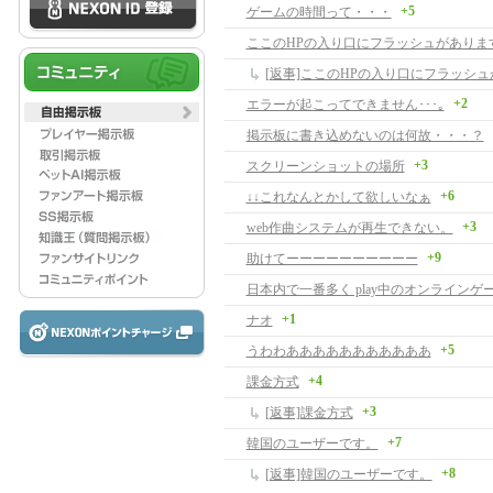
+5
ゲームの時間って・・・
ここのHPの入り口にフラッシュがありま
+2
エラーが起こってできません･･･｡
掲示板に書き込めないのは何故・・・？
+3
スクリーンショットの場所
+6
↓↓これなんとかして欲しいなぁ
+3
web作曲システムが再生できない。
+9
助けてーーーーーーーーーー
+1
ナオ
+5
うわわあああああああああああ
+4
課金方式
+3
[返事]課金方式
+7
韓国のユーザーです。
+8
[返事]韓国のユーザーです。