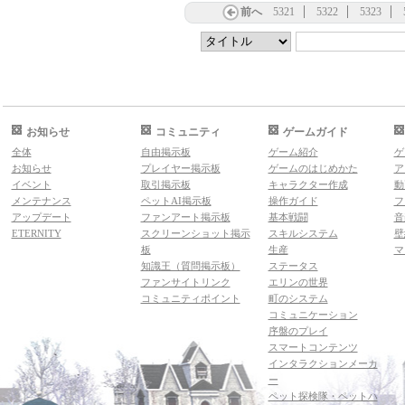
前へ
5321
5322
5323
お知らせ
コミュニティ
ゲームガイド
全体
自由掲示板
ゲーム紹介
ゲ
お知らせ
プレイヤー掲示板
ゲームのはじめかた
ア
イベント
取引掲示板
キャラクター作成
動
メンテナンス
ペットAI掲示板
操作ガイド
フ
アップデート
ファンアート掲示板
基本戦闘
音
ETERNITY
スクリーンショット掲示
スキルシステム
壁
板
生産
マ
知識王（質問掲示板）
ステータス
ファンサイトリンク
エリンの世界
コミュニティポイント
町のシステム
コミュニケーション
序盤のプレイ
スマートコンテンツ
インタラクションメーカ
ー
ペット探検隊・ペットハ