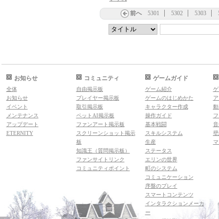
前へ
5301
5302
5303
お知らせ
コミュニティ
ゲームガイド
全体
自由掲示板
ゲーム紹介
ゲ
お知らせ
プレイヤー掲示板
ゲームのはじめかた
ア
イベント
取引掲示板
キャラクター作成
動
メンテナンス
ペットAI掲示板
操作ガイド
フ
アップデート
ファンアート掲示板
基本戦闘
音
ETERNITY
スクリーンショット掲示
スキルシステム
壁
板
生産
マ
知識王（質問掲示板）
ステータス
ファンサイトリンク
エリンの世界
コミュニティポイント
町のシステム
コミュニケーション
序盤のプレイ
スマートコンテンツ
インタラクションメーカ
ー