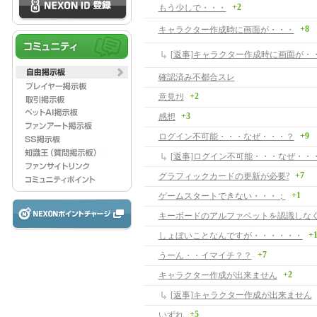
+2
もう少しで・・・
+8
キャラクター作成時に画面が・・・
[返事]キャラクター作成時に画面が・
確認済み不都合スレ
+2
意見ﾅﾘ
+3
感想
+9
ログイン不可能・・・なぜ・・・？
[返事]ログイン不可能・・・なぜ・・
+7
グラフィックカードの更新が必要?
+1
ゲームスタートできない・・・；
キーボードのアルファベットを認識しな
+
しょぼいことなんですが・・・・・・
+7
うーん・・イマイチ？？
+2
キャラクター作成が出来ません
[返事]キャラクター作成が出来ません
+5
いずれ