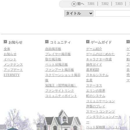
前へ
5301
5302
5303
お知らせ
コミュニティ
ゲームガイド
全体
自由掲示板
ゲーム紹介
ゲ
お知らせ
プレイヤー掲示板
ゲームのはじめかた
ア
イベント
取引掲示板
キャラクター作成
動
メンテナンス
ペットAI掲示板
操作ガイド
フ
アップデート
ファンアート掲示板
基本戦闘
音
ETERNITY
スクリーンショット掲示
スキルシステム
壁
板
生産
マ
知識王（質問掲示板）
ステータス
ファンサイトリンク
エリンの世界
コミュニティポイント
町のシステム
コミュニケーション
序盤のプレイ
スマートコンテンツ
インタラクションメーカ
ー
ペット探検隊・ペットハ