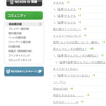
+2
そもそも
+3
[返事]そもそも
+7
[返事]そもそも
+1
[返事]そもそも
+2
誰か助けてください！
+5
インストールについて
+2
質問>カメラの位置について（解決）
+19
皆さんマビノギの感想は？
+1
[返事]皆さんマビノギの感想は？
[返事][返事]皆さんマビノギの感想は
キャラがつくれない
+1
[返事]キャラがつくれない
ヽ(｀Д´)ノ
MatroxG4x0
+4
+3
何回もすみません；：；
+1
なかなか・・・・ｗ