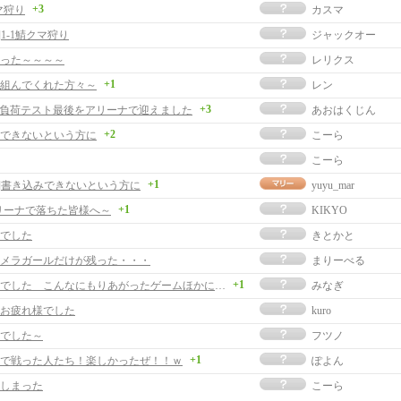
+3
マ狩り
カスマ
]1-1鯖クマ狩り
ジャックオー
った～～～～
レリクス
+1
組んでくれた方々～
レン
+3
hで負荷テスト最後をアリーナで迎えました
あおはくじん
+2
できないという方に
こーら
こーら
+1
事]書き込みできないという方に
yuyu_mar
+1
アリーナで落ちた皆様へ～
KIKYO
でした
きとかと
メラガールだけが残った・・・
まりーべる
+1
お疲れ様でした こんなにもりあがったゲームほかにないかも♪
みなぎ
お疲れ様でした
kuro
でした～
フツノ
+1
で戦った人たち！楽しかったぜ！！ｗ
ぽよん
しまった
こーら