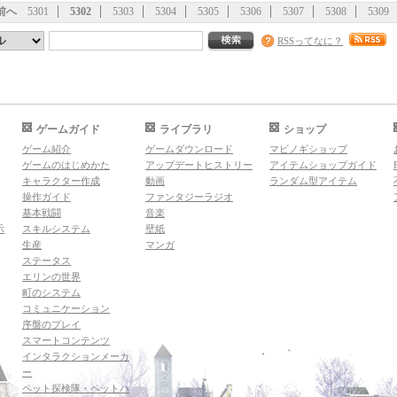
前へ
5301
5302
5303
5304
5305
5306
5307
5308
5309
RSSってなに？
ゲームガイド
ライブラリ
ショップ
ゲーム紹介
ゲームダウンロード
マビノギショップ
ゲームのはじめかた
アップデートヒストリー
アイテムショップガイド
キャラクター作成
動画
ランダム型アイテム
操作ガイド
ファンタジーラジオ
基本戦闘
音楽
示
スキルシステム
壁紙
生産
マンガ
ステータス
エリンの世界
町のシステム
コミュニケーション
序盤のプレイ
スマートコンテンツ
インタラクションメーカ
ー
ペット探検隊・ペットハ