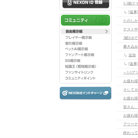
1-1鯖ク
[返事
たのしか
テスト中
3鯖1c
書き込み
追加
[返
～1-1
お疲れ様
そしてカ
皆さん、
お疲れ様
アリーナ
終わって