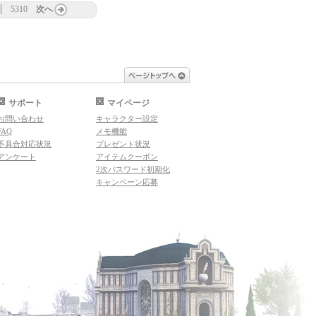
5310
次へ
ページトップへ
サポート
マイページ
お問い合わせ
キャラクター設定
FAQ
メモ機能
不具合対応状況
プレゼント状況
アンケート
アイテムクーポン
2次パスワード初期化
キャンペーン応募