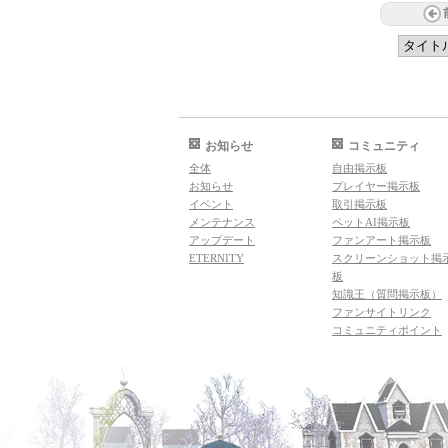
お知らせ
コミュニティ
全体
自由掲示板
お知らせ
プレイヤー掲示板
イベント
取引掲示板
メンテナンス
ペットAI掲示板
アップデート
ファンアート掲示板
ETERNITY
スクリーンショット掲
板
知識王（質問掲示板）
ファンサイトリンク
コミュニティポイント