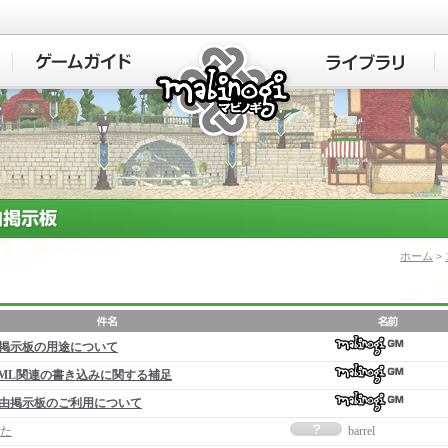
マビノギ
ホーム
>
掲示板の用途について
ML関連の書き込みに関する補足
由掲示板のご利用について
た
barrel