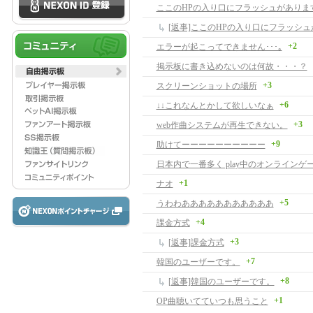
ここのHPの入り口にフラッシュがありま
+2
エラーが起こってできません･･･｡
掲示板に書き込めないのは何故・・・？
+3
スクリーンショットの場所
+6
↓↓これなんとかして欲しいなぁ
+3
web作曲システムが再生できない。
+9
助けてーーーーーーーーーー
+1
ナオ
+5
うわわあああああああああああ
+4
課金方式
+3
[返事]課金方式
+7
韓国のユーザーです。
+8
[返事]韓国のユーザーです。
+1
OP曲聴いてていつも思うこと