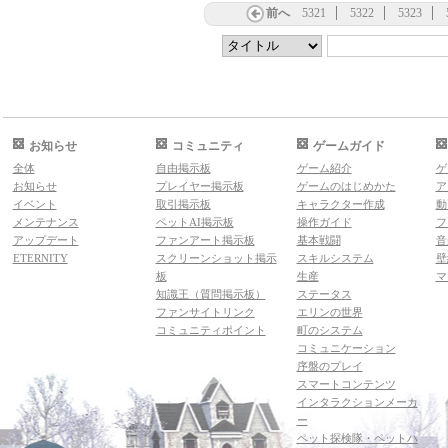
前へ
5321
5322
5323
お知らせ
コミュニティ
ゲームガイド
全体
自由掲示板
ゲーム紹介
ゲ
お知らせ
プレイヤー掲示板
ゲームのはじめかた
ア
イベント
取引掲示板
キャラクター作成
動
メンテナンス
ペットAI掲示板
操作ガイド
フ
アップデート
ファンアート掲示板
基本戦闘
音
ETERNITY
スクリーンショット掲示
スキルシステム
壁
板
生産
マ
知識王（質問掲示板）
ステータス
ファンサイトリンク
エリンの世界
コミュニティポイント
町のシステム
コミュニケーション
序盤のプレイ
スマートコンテンツ
インタラクションメーカ
ー
ペット探検隊・ペットハ