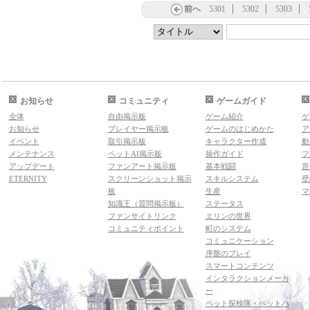
前へ
5301
5302
5303
お知らせ
コミュニティ
ゲームガイド
全体
自由掲示板
ゲーム紹介
ゲ
お知らせ
プレイヤー掲示板
ゲームのはじめかた
ア
イベント
取引掲示板
キャラクター作成
動
メンテナンス
ペットAI掲示板
操作ガイド
フ
アップデート
ファンアート掲示板
基本戦闘
音
ETERNITY
スクリーンショット掲示
スキルシステム
壁
板
生産
マ
知識王（質問掲示板）
ステータス
ファンサイトリンク
エリンの世界
コミュニティポイント
町のシステム
コミュニケーション
序盤のプレイ
スマートコンテンツ
インタラクションメーカ
ー
ペット探検隊・ペットハ