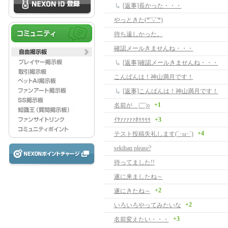
[返事]長かった・・・
やっときた(*'▽'*)
待ち遠しかった。
確認メールきませんね・・・
[返事]確認メールきませんね・・・
こんばんは！神山満月です！
[返事]こんばんは！神山満月です！
+1
名前が＿|￣|○
ｲﾔｧｧｧｧｧﾎｩｩｩｩ
+3
+4
テスト投稿失礼します(´･ω･`)
sekihan please?
待ってました!!
遂に来ましたね～
+2
遂にきたね～
+2
いろいろやってみたいな
+3
名前変えたい・・・