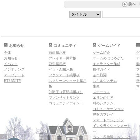
前へ
お知らせ
コミュニティ
ゲームガイド
全体
自由掲示板
ゲーム紹介
ゲ
お知らせ
プレイヤー掲示板
ゲームのはじめかた
ア
イベント
取引掲示板
キャラクター作成
動
メンテナンス
ペットAI掲示板
操作ガイド
フ
アップデート
ファンアート掲示板
基本戦闘
音
ETERNITY
スクリーンショット掲示
スキルシステム
壁
板
生産
マ
知識王（質問掲示板）
ステータス
ファンサイトリンク
エリンの世界
コミュニティポイント
町のシステム
コミュニケーション
序盤のプレイ
スマートコンテンツ
インタラクションメーカ
ー
ペット探検隊・ペットハ