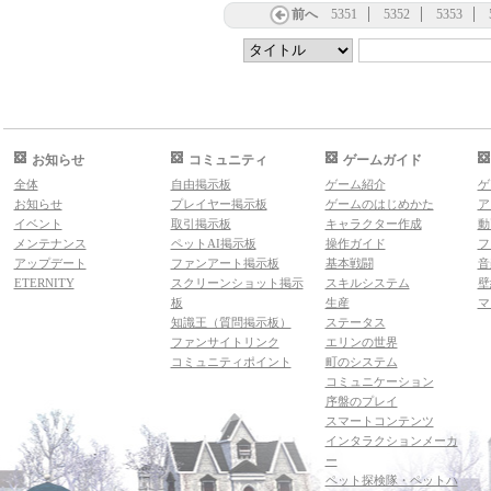
前へ
5351
5352
5353
お知らせ
コミュニティ
ゲームガイド
全体
自由掲示板
ゲーム紹介
ゲ
お知らせ
プレイヤー掲示板
ゲームのはじめかた
ア
イベント
取引掲示板
キャラクター作成
動
メンテナンス
ペットAI掲示板
操作ガイド
フ
アップデート
ファンアート掲示板
基本戦闘
音
ETERNITY
スクリーンショット掲示
スキルシステム
壁
板
生産
マ
知識王（質問掲示板）
ステータス
ファンサイトリンク
エリンの世界
コミュニティポイント
町のシステム
コミュニケーション
序盤のプレイ
スマートコンテンツ
インタラクションメーカ
ー
ペット探検隊・ペットハ