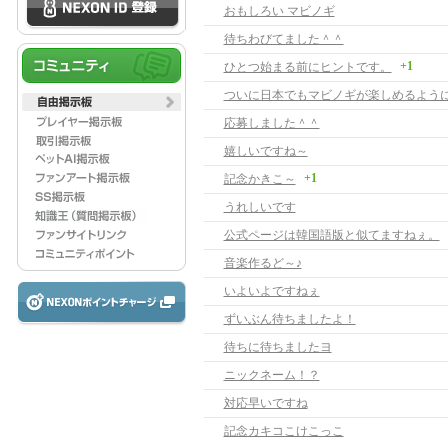
おもしろい マビノギ
待ちわびてました＾＾
+1
ひとつ始まる前にヒントです。
応募しました＾＾
嬉しいですね～
+1
記念かきこ～
うれしいです
公式ページは韓国語版と似てますねぇ。
音楽作るど～♪
いよいよですねぇ
ずいぶん待ちましたよ！
待ちに待ちましたヨ
ニックネーム！？
対応早いですね
記念カキコこけこっこ