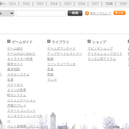
前へ
5311
5312
5313
5314
5315
5316
5317
5318
5319
RSSってなに？
ゲームガイド
ライブラリ
ショップ
ゲーム紹介
ゲームダウンロード
マビノギショップ
ゲームのはじめかた
アップデートヒストリー
アイテムショップガイド
キャラクター作成
動画
ランダム型アイテム
操作ガイド
ファンタジーラジオ
基本戦闘
音楽
示
スキルシステム
壁紙
生産
マンガ
ステータス
エリンの世界
町のシステム
コミュニケーション
序盤のプレイ
スマートコンテンツ
インタラクションメーカ
ー
ペット探検隊・ペットハ