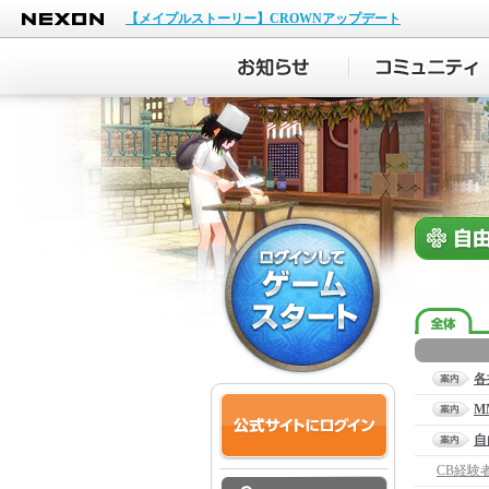
NEXON
【メイプルストーリー】CROWNアップデート
各
M
自
CB経験