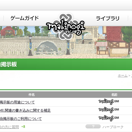
マビノギ
ホーム
>
掲示板の用途について
ML関連の書き込みに関する補足
由掲示板のご利用について
+8
者の方に質問
ハーブローク