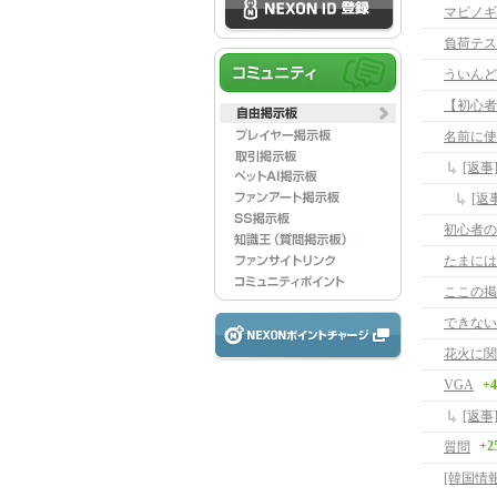
マビノギ
負荷テス
ういんど
【初心者
名前に使
[返
[返
初心者の
たまには
ここの掲
できない
花火に関
VGA
+4
[返事
+2
質問
[韓国情