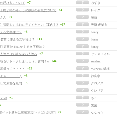
+7
の呼び方について
みずき
+3
ト終了時のキャラの削除の有無について
レイク
+3
さん
漣萩
+17
】質問をする前に見てください【案内】2
天津 虎猫丸
+6
える文字種は？
honey
+13
事]名前に使える文字種は？
honey
事][返事]名前に使える文字種は？
honey
+7
人達とIT知識が深い人達へ
センスフィル
+44
明るいトークしましょう、質問！w
sutefann
+13
示板ってさ・・・
へたれの鳴海
+8
よぉ・・・・；
沙良李
+5
して素朴な疑問
クロノス
クレリア
+1
]VGA
もこ
5
愛梨
+9
報]ペット新たに三種追加[ネタばれ注意?]
ななっち