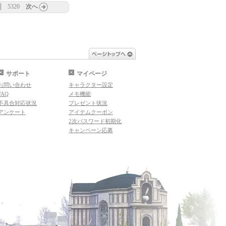
5320
次へ
ページトップへ
サポート
マイページ
お問い合わせ
キャラクター設定
FAQ
メモ機能
不具合対応状況
プレゼント状況
アンケート
アイテムクーポン
2次パスワード初期化
キャンペーン応募