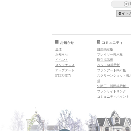
お知らせ
コミュニティ
全体
自由掲示板
お知らせ
プレイヤー掲示板
イベント
取引掲示板
メンテナンス
ペットAI掲示板
アップデート
ファンアート掲示板
ETERNITY
スクリーンショット掲
板
知識王（質問掲示板）
ファンサイトリンク
コミュニティポイント