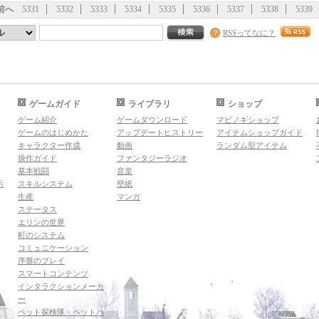
前へ
5331
5332
5333
5334
5335
5336
5337
5338
5339
RSSってなに？
ゲームガイド
ライブラリ
ショップ
ゲーム紹介
ゲームダウンロード
マビノギショップ
ゲームのはじめかた
アップデートヒストリー
アイテムショップガイド
キャラクター作成
動画
ランダム型アイテム
操作ガイド
ファンタジーラジオ
基本戦闘
音楽
示
スキルシステム
壁紙
生産
マンガ
ステータス
エリンの世界
町のシステム
コミュニケーション
序盤のプレイ
スマートコンテンツ
インタラクションメーカ
ー
ペット探検隊・ペットハ