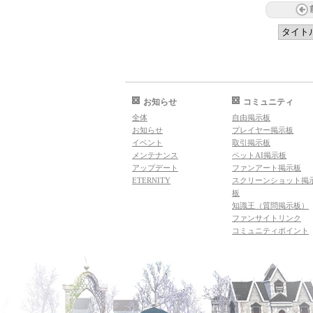
お知らせ
コミュニティ
全体
自由掲示板
お知らせ
プレイヤー掲示板
イベント
取引掲示板
メンテナンス
ペットAI掲示板
アップデート
ファンアート掲示板
ETERNITY
スクリーンショット掲
板
知識王（質問掲示板）
ファンサイトリンク
コミュニティポイント