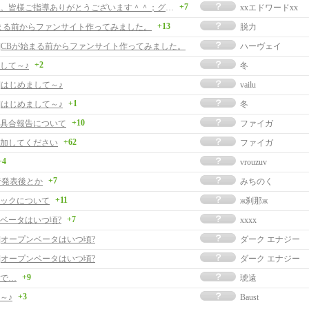
+7
エドです。皆様ご指導ありがとうございます＾＾；グラボについて②
xxエドワードxx
+13
まる前からファンサイト作ってみました。
脱力
事]CBが始まる前からファンサイト作ってみました。
ハーヴェイ
+2
して～♪
冬
]はじめまして～♪
vailu
+1
]はじめまして～♪
冬
+10
具合報告について
ファイガ
+62
加してください
ファイガ
+4
vrouzuv
+7
者発表後とか
みちのく
+11
ックについて
ж刹那ж
+7
ベータはいつ頃?
xxxx
事]オープンベータはいつ頃?
ダーク エナジー
事]オープンベータはいつ頃?
ダーク エナジー
+9
で…
琥遠
+3
～♪
Baust