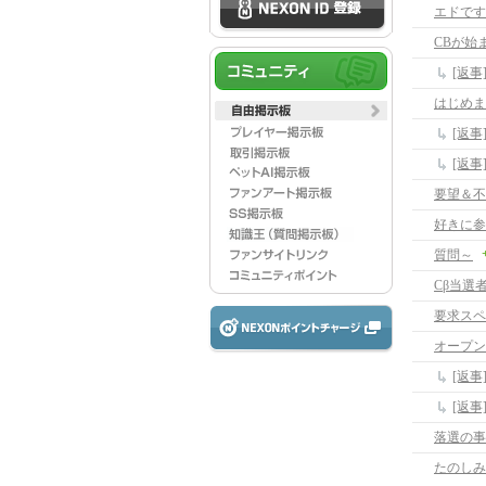
CBが始
[返
はじめま
[返事
[返事
要望＆不
好きに参
質問～
Cβ当選
要求スペ
オープン
[返
[返
落選の事
たのしみ