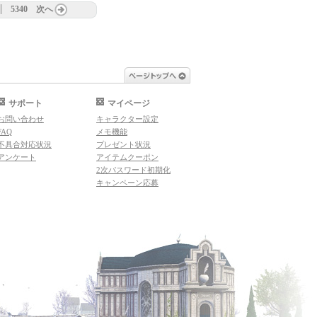
5340
次へ
ページトップへ
サポート
マイページ
お問い合わせ
キャラクター設定
FAQ
メモ機能
不具合対応状況
プレゼント状況
アンケート
アイテムクーポン
2次パスワード初期化
キャンペーン応募