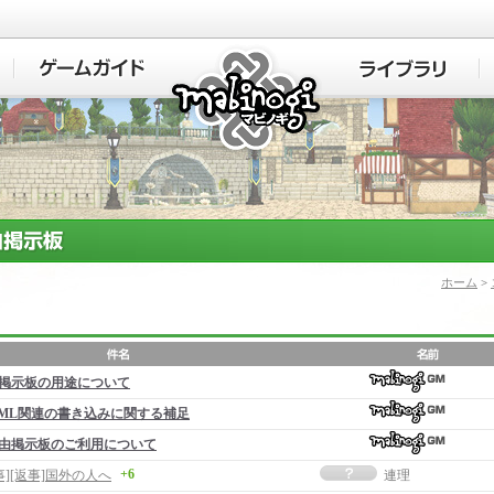
マビノギ
ホーム
>
掲示板の用途について
ML関連の書き込みに関する補足
由掲示板のご利用について
+6
事][返事]国外の人へ
連理