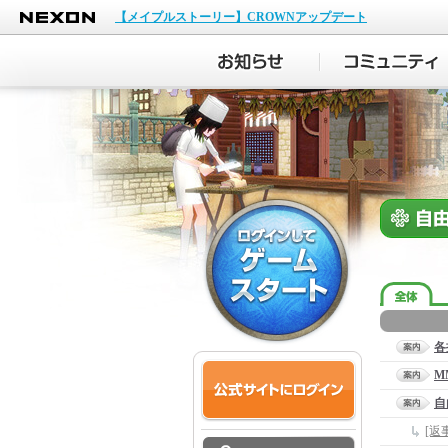
NEXON
【メイプルストーリー】CROWNアップデート
各
M
自
[返