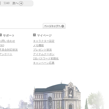
5340
次へ
ページトップへ
サポート
マイページ
お問い合わせ
キャラクター設定
FAQ
メモ機能
不具合対応状況
プレゼント状況
アンケート
アイテムクーポン
2次パスワード初期化
キャンペーン応募