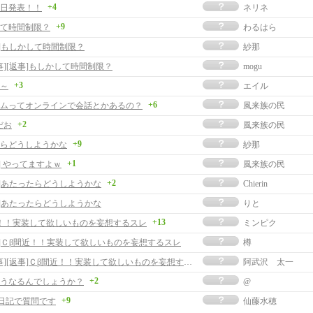
+4
日発表！！
ネリネ
+9
て時間制限？
わるはら
事]もしかして時間制限？
紗那
事][返事]もしかして時間制限？
mogu
+3
～
エイル
+6
ムってオンラインで会話とかあるの？
風来族の民
+2
だお
風来族の民
+9
らどうしようかな
紗那
+1
] やってますよｗ
風来族の民
+2
事]あたったらどうしようかな
Chierin
事]あたったらどうしようかな
りと
+13
！！実装して欲しいものを妄想するスレ
ミンピク
事]Ｃβ間近！！実装して欲しいものを妄想するスレ
樽
[返事][返事]Ｃβ間近！！実装して欲しいものを妄想するスレ
阿武沢 太一
+2
うなるんでしょうか？
@
+9
日記で質問です
仙藤水穂