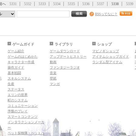
前へ
5331
5332
5333
5334
5335
5336
5337
5338
5339
RSSってなに？
ゲームガイド
ライブラリ
ショップ
ゲーム紹介
ゲームダウンロード
マビノギショップ
ゲームのはじめかた
アップデートヒストリー
アイテムショップガイド
キャラクター作成
動画
ランダム型アイテム
操作ガイド
ファンタジーラジオ
基本戦闘
音楽
示
スキルシステム
壁紙
生産
マンガ
ステータス
エリンの世界
町のシステム
コミュニケーション
序盤のプレイ
スマートコンテンツ
インタラクションメーカ
ー
ペット探検隊・ペットハ