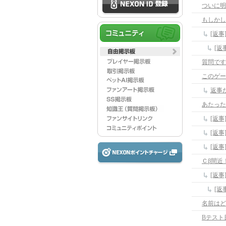
ついに明
もしかし
[返
[返
質問です
このゲー
返事
あたった
[返事
[返
[返
Ｃβ間近
[返
名前はど
Bテスト