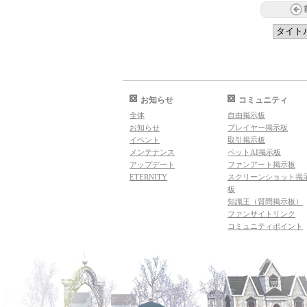
お知らせ
コミュニティ
全体
自由掲示板
お知らせ
プレイヤー掲示板
イベント
取引掲示板
メンテナンス
ペットAI掲示板
アップデート
ファンアート掲示板
ETERNITY
スクリーンショット掲
板
知識王（質問掲示板）
ファンサイトリンク
コミュニティポイント