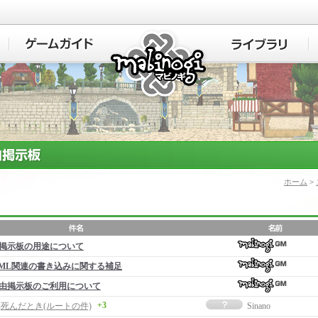
マビノギ
ホーム
>
掲示板の用途について
ML関連の書き込みに関する補足
由掲示板のご利用について
+3
]死んだとき(ルートの件)
Sinano