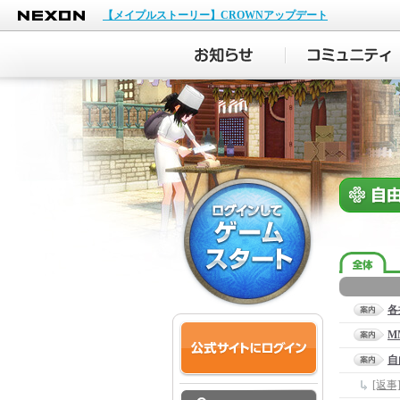
NEXON
【メイプルストーリー】CROWNアップデート
各
M
自
[返事