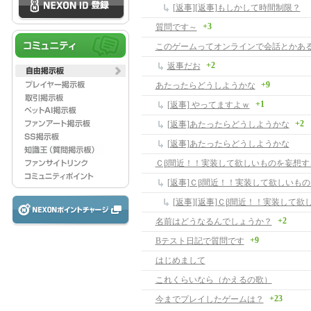
[返事][返事]もしかして時間制限？
+3
質問です～
このゲームってオンラインで会話とかあ
+2
返事だお
+9
あたったらどうしようかな
+1
[返事] やってますよｗ
+2
[返事]あたったらどうしようかな
[返事]あたったらどうしようかな
Ｃβ間近！！実装して欲しいものを妄想す
[返事]Ｃβ間近！！実装して欲しいも
+2
名前はどうなるんでしょうか？
+9
Bテスト日記で質問です
はじめまして
これくらいなら（かえるの歌）
+23
今までプレイしたゲームは？