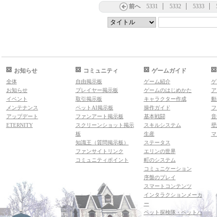
前へ
5331
5332
5333
お知らせ
コミュニティ
ゲームガイド
全体
自由掲示板
ゲーム紹介
ゲ
お知らせ
プレイヤー掲示板
ゲームのはじめかた
ア
イベント
取引掲示板
キャラクター作成
動
メンテナンス
ペットAI掲示板
操作ガイド
フ
アップデート
ファンアート掲示板
基本戦闘
音
ETERNITY
スクリーンショット掲示
スキルシステム
壁
板
生産
マ
知識王（質問掲示板）
ステータス
ファンサイトリンク
エリンの世界
コミュニティポイント
町のシステム
コミュニケーション
序盤のプレイ
スマートコンテンツ
インタラクションメーカ
ー
ペット探検隊・ペットハ