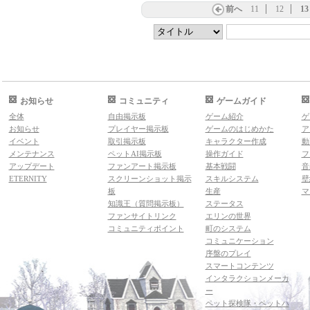
前へ
11
12
13
お知らせ
コミュニティ
ゲームガイド
全体
自由掲示板
ゲーム紹介
ゲ
お知らせ
プレイヤー掲示板
ゲームのはじめかた
ア
イベント
取引掲示板
キャラクター作成
動
メンテナンス
ペットAI掲示板
操作ガイド
フ
アップデート
ファンアート掲示板
基本戦闘
音
ETERNITY
スクリーンショット掲示
スキルシステム
壁
板
生産
マ
知識王（質問掲示板）
ステータス
ファンサイトリンク
エリンの世界
コミュニティポイント
町のシステム
コミュニケーション
序盤のプレイ
スマートコンテンツ
インタラクションメーカ
ー
ペット探検隊・ペットハ