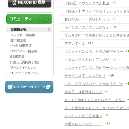
+8
【解決】ハウジングの入札金
+7
甘口のカレー、美味しいよね
+6
キノコの子の子の子元気な子♪
５ch使徒ﾚｲﾄﾞで多重起動による影世界生
+12
デフレですよ
+
キスメットに反応した古の紙ゲーマー
+2
クロムバスのミレシアンの話
キスメットアンブレラのモーションバグ
+50
サービス終了しちゃうの？
+
いろいろ突っ込みどころがあるアプデ
+4
光る玉、４個使えない？
+
もしも100歳まで生きたらどうしよう？
ま～た運営さんたらうっかりなんだから
+5
※イベント終了注意報※
+18
羊毛が欲しいのに・・・