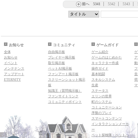
前へ
5341
5342
5343
お知らせ
コミュニティ
ゲームガイド
全体
自由掲示板
ゲーム紹介
ゲ
お知らせ
プレイヤー掲示板
ゲームのはじめかた
ア
イベント
取引掲示板
キャラクター作成
動
メンテナンス
ペットAI掲示板
操作ガイド
フ
アップデート
ファンアート掲示板
基本戦闘
音
ETERNITY
スクリーンショット掲示
スキルシステム
壁
板
生産
マ
知識王（質問掲示板）
ステータス
ファンサイトリンク
エリンの世界
コミュニティポイント
町のシステム
コミュニケーション
序盤のプレイ
スマートコンテンツ
インタラクションメーカ
ー
ペット探検隊・ペットハ