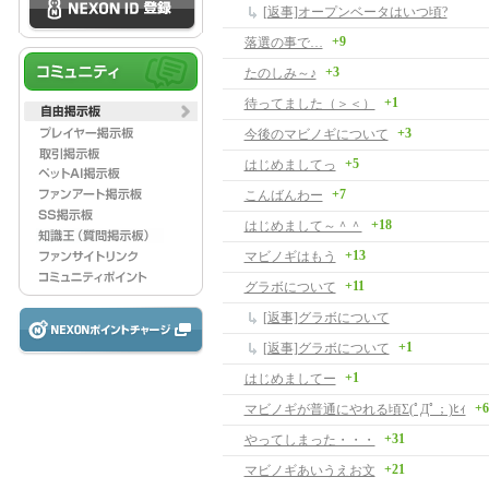
[返事]オープンベータはいつ頃?
+9
落選の事で…
+3
たのしみ～♪
+1
待ってました（＞＜）
+3
今後のマビノギについて
+5
はじめましてっ
+7
こんばんわー
+18
はじめまして～＾＾
+13
マビノギはもう
+11
グラボについて
[返事]グラボについて
+1
[返事]グラボについて
+1
はじめましてー
+6
マビノギが普通にやれる頃Σ(ﾟДﾟ；)ﾋｨ
+31
やってしまった・・・
+21
マビノギあいうえお文