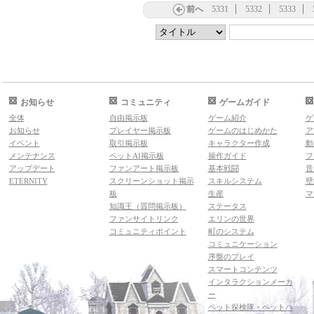
前へ
5331
5332
5333
お知らせ
コミュニティ
ゲームガイド
全体
自由掲示板
ゲーム紹介
ゲ
お知らせ
プレイヤー掲示板
ゲームのはじめかた
ア
イベント
取引掲示板
キャラクター作成
動
メンテナンス
ペットAI掲示板
操作ガイド
フ
アップデート
ファンアート掲示板
基本戦闘
音
ETERNITY
スクリーンショット掲示
スキルシステム
壁
板
生産
マ
知識王（質問掲示板）
ステータス
ファンサイトリンク
エリンの世界
コミュニティポイント
町のシステム
コミュニケーション
序盤のプレイ
スマートコンテンツ
インタラクションメーカ
ー
ペット探検隊・ペットハ