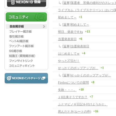
[返事]落選者 苦痛の雄叫びのスレッ
+1
初めまして～
[返事]初めまして～
+13
明日、発表ですね
+6
当選発表前日
[返事]当選発表前日
+4
はじめましてｗ
やっと27日だ！
+1
せっかくのポップアップが…
[返事]せっかくのポップアップが…
+8
Firefoxについての質問
+10
失敗・・・。
+7
ｃβ出来そうですか？
ふとマビノギ日記を付けようかと。
+16
死んだとき(ルートの件)