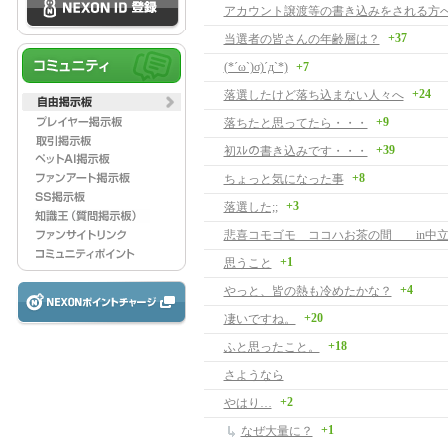
アカウント譲渡等の書き込みをされる方
+37
当選者の皆さんの年齢層は？
(*´ω`)σ)´д`*)
+7
+24
落選したけど落ち込まない人々へ
+9
落ちたと思ってたら・・・
+39
初ｽﾚの書き込みです・・・
+8
ちょっと気になった事
+3
落選した;;
悲喜コモゴモ ココハお茶の間 in中
+1
思うこと
+4
やっと、皆の熱も冷めたかな？
+20
凄いですね。
+18
ふと思ったこと。
さようなら
+2
やはり…
+1
なぜ大量に？