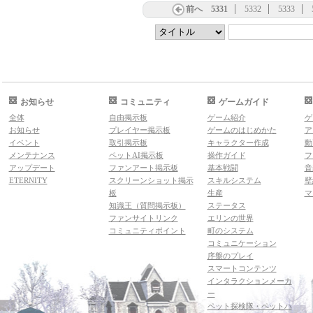
前へ
5331
5332
5333
お知らせ
コミュニティ
ゲームガイド
全体
自由掲示板
ゲーム紹介
ゲ
お知らせ
プレイヤー掲示板
ゲームのはじめかた
ア
イベント
取引掲示板
キャラクター作成
動
メンテナンス
ペットAI掲示板
操作ガイド
フ
アップデート
ファンアート掲示板
基本戦闘
音
ETERNITY
スクリーンショット掲示
スキルシステム
壁
板
生産
マ
知識王（質問掲示板）
ステータス
ファンサイトリンク
エリンの世界
コミュニティポイント
町のシステム
コミュニケーション
序盤のプレイ
スマートコンテンツ
インタラクションメーカ
ー
ペット探検隊・ペットハ