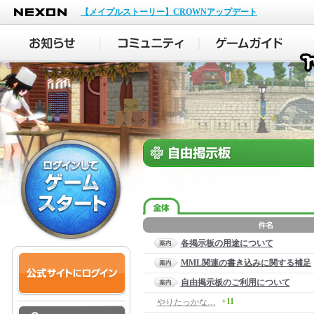
NEXON
【メイプルストーリー】CROWNアップデート
各掲示板の用途について
MML関連の書き込みに関する補足
自由掲示板のご利用について
+11
やりたっかな…