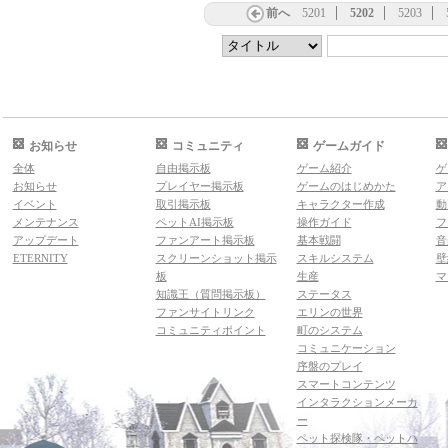
前へ
5201
5202
5203
お知らせ
コミュニティ
ゲームガイド
全体
自由掲示板
ゲーム紹介
ゲ
お知らせ
プレイヤー掲示板
ゲームのはじめかた
ア
イベント
取引掲示板
キャラクター作成
動
メンテナンス
ペットAI掲示板
操作ガイド
フ
アップデート
ファンアート掲示板
基本戦闘
音
ETERNITY
スクリーンショット掲示
スキルシステム
壁
板
生産
マ
知識王（質問掲示板）
ステータス
ファンサイトリンク
エリンの世界
コミュニティポイント
町のシステム
コミュニケーション
序盤のプレイ
スマートコンテンツ
インタラクションメーカ
ー
ペット探検隊・ペットハ