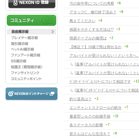
+6
弓の命中率についての考察
+8
アタックC 修行終了済み？
+4
教えてください
+3
画面を小さくする方法は??
+2
簡易テーブルの修理は
+9
【検証？】10歳で熊は倒せるか
+1
ﾊﾞｽﾀｰﾄﾞｿｰﾄﾞとﾊﾝﾏｰについて相談です
[返事]ﾊﾞｽﾀｰﾄﾞｿｰﾄﾞとﾊﾝﾏｰについて相
+2
釣り道具は？
+7
エンチャントスクロールの処分
+11
量産型シルクの紡織手袋
+7
各ステータスの影響
+9
皆さんはどんな生活を？