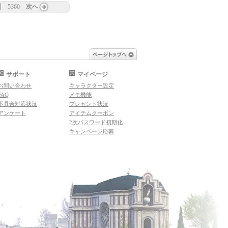
5360
次へ
ページトップへ
サポート
マイページ
お問い合わせ
キャラクター設定
FAQ
メモ機能
不具合対応状況
プレゼント状況
アンケート
アイテムクーポン
2次パスワード初期化
キャンペーン応募