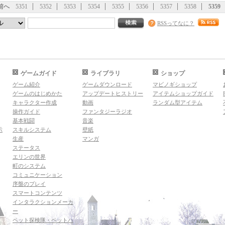
前へ
5351
5352
5353
5354
5355
5356
5357
5358
5359
RSSってなに？
ゲームガイド
ライブラリ
ショップ
ゲーム紹介
ゲームダウンロード
マビノギショップ
ゲームのはじめかた
アップデートヒストリー
アイテムショップガイド
キャラクター作成
動画
ランダム型アイテム
操作ガイド
ファンタジーラジオ
基本戦闘
音楽
示
スキルシステム
壁紙
生産
マンガ
ステータス
エリンの世界
町のシステム
コミュニケーション
序盤のプレイ
スマートコンテンツ
インタラクションメーカ
ー
ペット探検隊・ペットハ