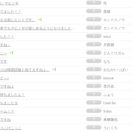
い マビノギ
司
てました＾＾
黒猫
+1
まる前にヒントです。
エシドスノウ
ついに日本でもマビノギが楽しめるようになりましたね。
エシドスノウ
した＾＾
nossi
すね～
月夜鴉
+1
こ～
どんぐりガム
です
なち
+1
ジは韓国語版と似てますねぇ。
おなかいっぱい
ど～♪
kurocat
ですねぇ
雪月花
待ちましたよ！
ふぁう
ちましたヨ
Limit Inc.
ーム！？
Solon
ですね
来栖隆也
コこけこっこ
うにくろ