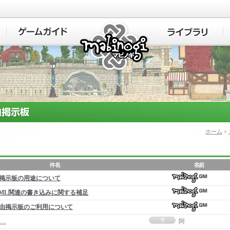
マビノギ
ホーム
>
掲示板の用途について
ML関連の書き込みに関する補足
由掲示板のご利用について
…
阿