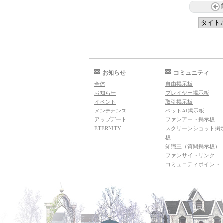
お知らせ
コミュニティ
全体
自由掲示板
お知らせ
プレイヤー掲示板
イベント
取引掲示板
メンテナンス
ペットAI掲示板
アップデート
ファンアート掲示板
ETERNITY
スクリーンショット掲
板
知識王（質問掲示板）
ファンサイトリンク
コミュニティポイント