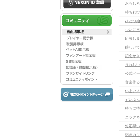
おもしろ
待ちわび
ひとつ始
応募しま
嬉しいで
記念かき
うれしい
公式ペー
音楽作る
いよいよ
ずいぶん
待ちに待
ニックネ
対応早い
記念カキ