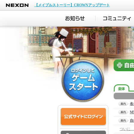
NEXON
【メイプルストーリー】CROWNアップデート
各
M
自
ついに…