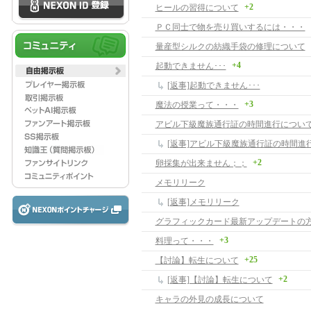
+2
ヒールの習得について
ＰＣ同士で物を売り買いするには・・・
量産型シルクの紡織手袋の修理について
+4
起動できません･･･
[返事]起動できません･･･
+3
魔法の授業って・・・
アビル下級魔族通行証の時間進行につい
[返事]アビル下級魔族通行証の時間進
+2
卵採集が出来ません；；
メモリリーク
[返事]メモリリーク
+3
料理って・・・
+25
【討論】転生について
+2
[返事]【討論】転生について
キャラの外見の成長について