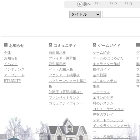
前へ
5211
5212
5213
お知らせ
コミュニティ
ゲームガイド
全体
自由掲示板
ゲーム紹介
ゲ
お知らせ
プレイヤー掲示板
ゲームのはじめかた
ア
イベント
取引掲示板
キャラクター作成
動
メンテナンス
ペットAI掲示板
操作ガイド
フ
アップデート
ファンアート掲示板
基本戦闘
音
ETERNITY
スクリーンショット掲示
スキルシステム
壁
板
生産
マ
知識王（質問掲示板）
ステータス
ファンサイトリンク
エリンの世界
コミュニティポイント
町のシステム
コミュニケーション
序盤のプレイ
スマートコンテンツ
インタラクションメーカ
ー
ペット探検隊・ペットハ