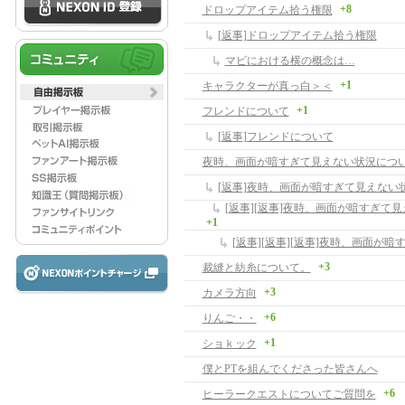
+8
ドロップアイテム拾う権限
[返事]ドロップアイテム拾う権限
マビにおける横の概念は…
+1
キャラクターが真っ白＞＜
+1
フレンドについて
[返事]フレンドについて
夜時、画面が暗すぎて見えない状況につ
[返事]夜時、画面が暗すぎて見えない
+1
+3
裁縫と紡糸について。
+3
カメラ方向
+6
りんご・・
+1
ショｋック
僕とPTを組んでくださった皆さんへ
+6
ヒーラークエストについてご質問を