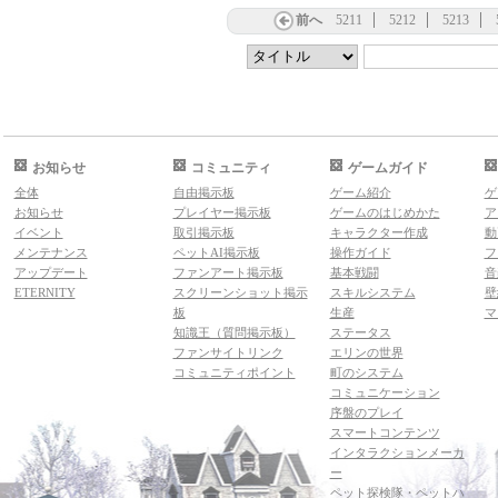
前へ
5211
5212
5213
お知らせ
コミュニティ
ゲームガイド
全体
自由掲示板
ゲーム紹介
ゲ
お知らせ
プレイヤー掲示板
ゲームのはじめかた
ア
イベント
取引掲示板
キャラクター作成
動
メンテナンス
ペットAI掲示板
操作ガイド
フ
アップデート
ファンアート掲示板
基本戦闘
音
ETERNITY
スクリーンショット掲示
スキルシステム
壁
板
生産
マ
知識王（質問掲示板）
ステータス
ファンサイトリンク
エリンの世界
コミュニティポイント
町のシステム
コミュニケーション
序盤のプレイ
スマートコンテンツ
インタラクションメーカ
ー
ペット探検隊・ペットハ