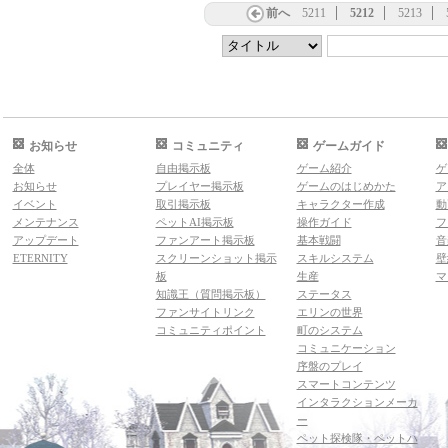
前へ
5211
5212
5213
お知らせ
コミュニティ
ゲームガイド
全体
自由掲示板
ゲーム紹介
ゲ
お知らせ
プレイヤー掲示板
ゲームのはじめかた
ア
イベント
取引掲示板
キャラクター作成
動
メンテナンス
ペットAI掲示板
操作ガイド
フ
アップデート
ファンアート掲示板
基本戦闘
音
ETERNITY
スクリーンショット掲示
スキルシステム
壁
板
生産
マ
知識王（質問掲示板）
ステータス
ファンサイトリンク
エリンの世界
コミュニティポイント
町のシステム
コミュニケーション
序盤のプレイ
スマートコンテンツ
インタラクションメーカ
ー
ペット探検隊・ペットハ