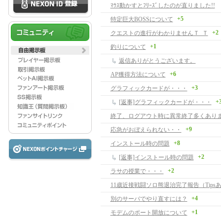
ﾏｳｽ動かすとﾌﾘｰｽﾞしたのが直りました!!
+5
特定巨大BOSSについて
+2
クエストの進行がわかりませんＴ_Ｔ
+1
釣りについて
返信ありがとうございます。
+6
AP獲得方法について
+3
グラフィックカードが・・・
+
[返事]グラフィックカードが・・・
終了、ログアウト時に異常終了多くあり
+9
応急がおぼえられない・・
+8
インストール時の問題
+2
[返事]インストール時の問題
+2
ラサの授業で・・・
11歳近接戦闘ソロ熊退治完了報告（Tips
+4
別のサーバでやり直すには？
+1
モデムのポート開放について