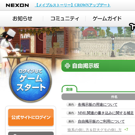
NEXON
【メイプルストーリー】CROWNアップデート
各掲示板の用途について
MML関連の書き込みに関する補足
自由掲示板のご利用について
+7
狼系の倒し方＆巨大グモの倒し方