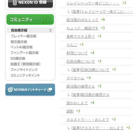
+5
トレイシーって一体どこに・・・
[返事]トレイシーって一体どこに・・
+6
鍛冶屋のボルトって
+2
ちょっと、確認です
+1
食料でステ上昇？
+5
りんご
+4
料理について
+2
応急治療について
+1
[返事]応急治療について
+4
マイホーム
+2
鍛冶屋の修理クエ
[返事]鍛冶屋の修理クエ
+4
誰かおしえて
+3
調剤
+3
クエストで・・・おしえて
+1
[返事]クエストで・・・おしえて