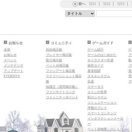
前へ
5211
5212
5213
お知らせ
コミュニティ
ゲームガイド
全体
自由掲示板
ゲーム紹介
ゲ
お知らせ
プレイヤー掲示板
ゲームのはじめかた
ア
イベント
取引掲示板
キャラクター作成
動
メンテナンス
ペットAI掲示板
操作ガイド
フ
アップデート
ファンアート掲示板
基本戦闘
音
ETERNITY
スクリーンショット掲示
スキルシステム
壁
板
生産
マ
知識王（質問掲示板）
ステータス
ファンサイトリンク
エリンの世界
コミュニティポイント
町のシステム
コミュニケーション
序盤のプレイ
スマートコンテンツ
インタラクションメーカ
ー
ペット探検隊・ペットハ