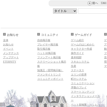
前へ
5361
お知らせ
コミュニティ
ゲームガイド
全体
自由掲示板
ゲーム紹介
ゲ
お知らせ
プレイヤー掲示板
ゲームのはじめかた
ア
イベント
取引掲示板
キャラクター作成
動
メンテナンス
ペットAI掲示板
操作ガイド
フ
アップデート
ファンアート掲示板
基本戦闘
音
ETERNITY
スクリーンショット掲示
スキルシステム
壁
板
生産
マ
知識王（質問掲示板）
ステータス
ファンサイトリンク
エリンの世界
コミュニティポイント
町のシステム
コミュニケーション
序盤のプレイ
スマートコンテンツ
インタラクションメーカ
ー
ペット探検隊・ペットハ