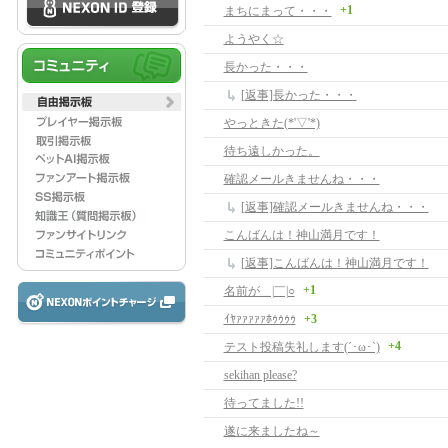
+1
まちにまって・・・
ようやく☆
長かった・・・
[返事]長かった・・・
やっときた(*'▽'*)
待ち遠しかった。
確認メールきませんね・・・
[返事]確認メールきませんね・・・
こんばんは！神山満月です！
[返事]こんばんは！神山満月です！
+1
名前が＿|￣|○
ｲﾔｧｧｧｧｧﾎｩｩｩｩ
+3
+4
テスト投稿失礼します(´･ω･`)
sekihan please?
待ってました!!
遂に来ましたね～