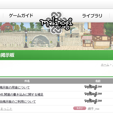
マビノギ
ホーム
>
掲示板の用途について
ML関連の書き込みに関する補足
由掲示板のご利用について
]まっこと
綱手_rua