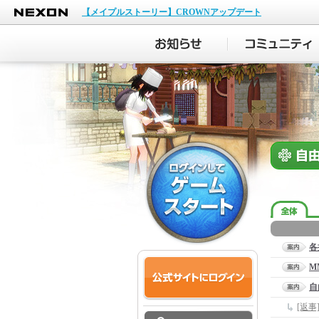
NEXON
【メイプルストーリー】CROWNアップデート
各
M
自
[返事