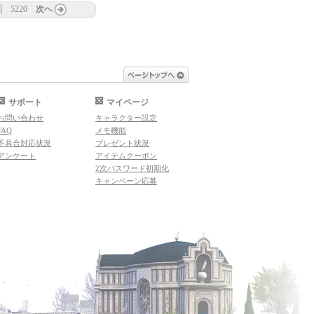
5220
次へ
ページトップへ
サポート
マイページ
お問い合わせ
キャラクター設定
FAQ
メモ機能
不具合対応状況
プレゼント状況
アンケート
アイテムクーポン
2次パスワード初期化
キャンペーン応募