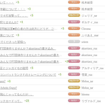
+5
いて・・・
桂木綾音
+3
事]年齢について・・・
桂木綾音
+5
で４打攻撃って。。。
ジェリド_tar
+1
狩りませんか?
ギルティ_rua
+5
■初心者質問板設置■初心者の方は此方にどうぞ、ご案内とサイト更新。
Chroma
+3
果について
ふりあえ_mar
んでくださった皆様へ
seiren
T団体作りませんか？akueriasuの書き込み。
akueriasu_rua
[返事]みんなでPT団体作りませんか？akueriasuの書き込み。
akueriasu_rua
+2
[返事]みんなでPT団体作りませんか？akueriasuの書き込み。
akueriasu_rua
+5
足とジャガイモの疑問
アルティリア_rua
+5
コンバットランクＦのトレーニングについて
雪菜_rua
uest?
+3
Melon_tar
rbeits Quest?
Melon_tar
飛んじゃってるんだが…。
hitomu
+23
ックカードって。
リヴァルド_rua