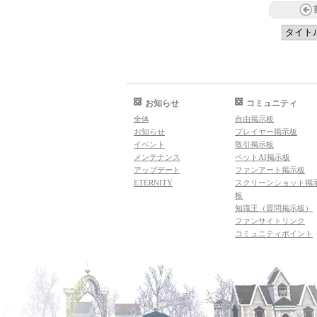
お知らせ
コミュニティ
全体
自由掲示板
お知らせ
プレイヤー掲示板
イベント
取引掲示板
メンテナンス
ペットAI掲示板
アップデート
ファンアート掲示板
ETERNITY
スクリーンショット掲
板
知識王（質問掲示板）
ファンサイトリンク
コミュニティポイント