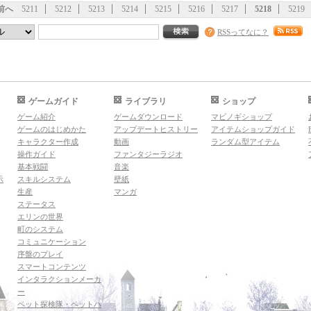
前へ
5211
5212
5213
5214
5215
5216
5217
5218
5219
RSSってなに？
ゲームガイド
ライブラリ
ショップ
ゲーム紹介
ゲームダウンロード
マビノギショップ
ゲームのはじめかた
アップデートヒストリー
アイテムショップガイド
キャラクター作成
動画
ランダム型アイテム
操作ガイド
ファンタジーラジオ
基本戦闘
音楽
示
スキルシステム
壁紙
生産
マンガ
ステータス
エリンの世界
町のシステム
コミュニケーション
序盤のプレイ
スマートコンテンツ
インタラクションメーカ
ー
ペット探検隊・ペットハ