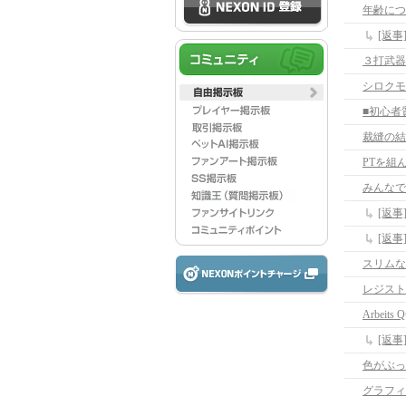
年齢につ
[返
３打武器
シロクモ
裁縫の結
PTを組
みんなでP
スリムな
レジスト
Arbeits Q
[返事]A
色がぶっ
グラフィ