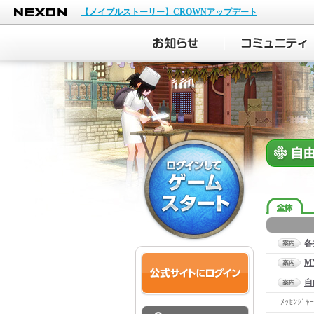
NEXON
【メイプルストーリー】CROWNアップデート
各
M
自
ﾒｯｾﾝｼﾞｬｰ