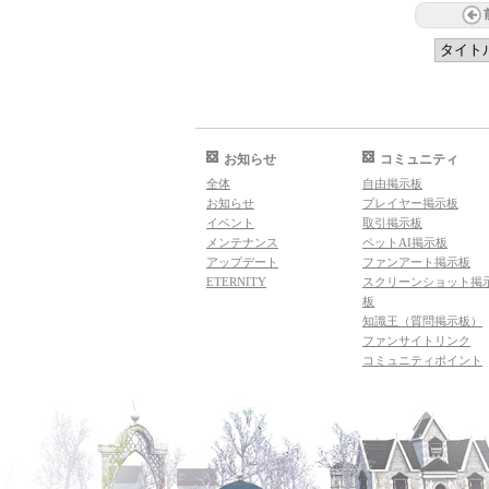
お知らせ
コミュニティ
全体
自由掲示板
お知らせ
プレイヤー掲示板
イベント
取引掲示板
メンテナンス
ペットAI掲示板
アップデート
ファンアート掲示板
ETERNITY
スクリーンショット掲
板
知識王（質問掲示板）
ファンサイトリンク
コミュニティポイント