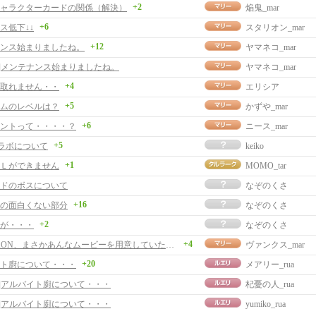
+2
ャラクターカードの関係（解決）
焔鬼_mar
+6
ス低下↓↓
スタリオン_mar
+12
ンス始まりましたね。
ヤマネコ_mar
事]メンテナンス始まりましたね。
ヤマネコ_mar
+4
取れません・・
エリシア
+5
ムのレベルは？
かずや_mar
+6
ントって・・・・？
ニース_mar
+5
のグラボについて
keiko
+1
Ｌができません
MOMO_tar
ドのボスについて
なぞのくさ
+16
の面白くない部分
なぞのくさ
+2
が・・・
なぞのくさ
+4
ふｗNEXON、まさかあんなムービーを用意していたとは・・・
ヴァンクス_mar
+20
ト廚について・・・
メアリー_rua
事]アルバイト廚について・・・
杞憂の人_rua
事]アルバイト廚について・・・
yumiko_rua