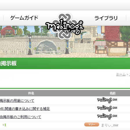
マビノギ
ホーム
>
掲示板の用途について
ML関連の書き込みに関する補足
由掲示板のご利用について
+1
まりぃ_mar