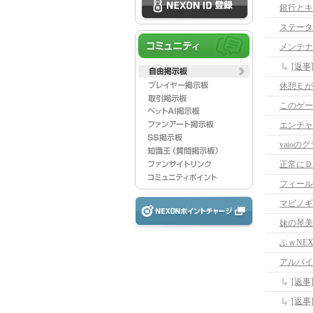
銀行とキ
ステータ
メンテナ
[返
休憩Ｅが
このゲー
エンチャ
vaio
正常にＤ
フィール
マビノギ
妹の琴美
アルバイ
[返
[返