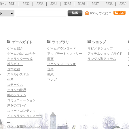
前へ
5231
5232
5233
5234
5235
5236
5237
5238
5239
RSSってなに？
ゲームガイド
ライブラリ
ショップ
ゲーム紹介
ゲームダウンロード
マビノギショップ
ゲームのはじめかた
アップデートヒストリー
アイテムショップガイド
キャラクター作成
動画
ランダム型アイテム
操作ガイド
ファンタジーラジオ
基本戦闘
音楽
示
スキルシステム
壁紙
生産
マンガ
ステータス
エリンの世界
町のシステム
コミュニケーション
序盤のプレイ
スマートコンテンツ
インタラクションメーカ
ー
ペット探検隊・ペットハ