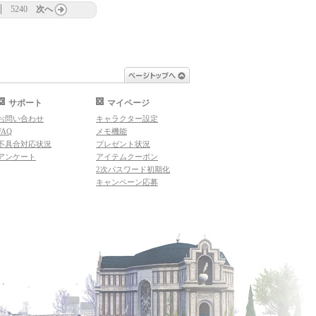
5240
次へ
ページトップへ
サポート
マイページ
お問い合わせ
キャラクター設定
FAQ
メモ機能
不具合対応状況
プレゼント状況
アンケート
アイテムクーポン
2次パスワード初期化
キャンペーン応募