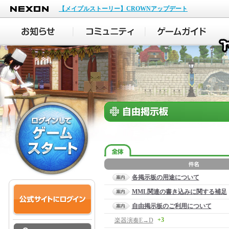
NEXON
【メイプルストーリー】CROWNアップデート
各掲示板の用途について
MML関連の書き込みに関する補足
自由掲示板のご利用について
+3
楽器演奏E→D