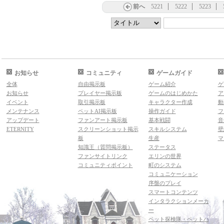
前へ
5221
5222
5223
お知らせ
コミュニティ
ゲームガイド
全体
自由掲示板
ゲーム紹介
ゲ
お知らせ
プレイヤー掲示板
ゲームのはじめかた
ア
イベント
取引掲示板
キャラクター作成
動
メンテナンス
ペットAI掲示板
操作ガイド
フ
アップデート
ファンアート掲示板
基本戦闘
音
ETERNITY
スクリーンショット掲示
スキルシステム
壁
板
生産
マ
知識王（質問掲示板）
ステータス
ファンサイトリンク
エリンの世界
コミュニティポイント
町のシステム
コミュニケーション
序盤のプレイ
スマートコンテンツ
インタラクションメーカ
ー
ペット探検隊・ペットハ