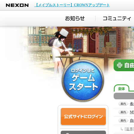
NEXON
【メイプルストーリー】CROWNアップデート
各
M
自
[返