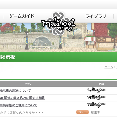
マビノギ
ホーム
>
掲示板の用途について
ML関連の書き込みに関する補足
由掲示板のご利用について
事]永遠に赤貧なのだろうか・・・
摩那李