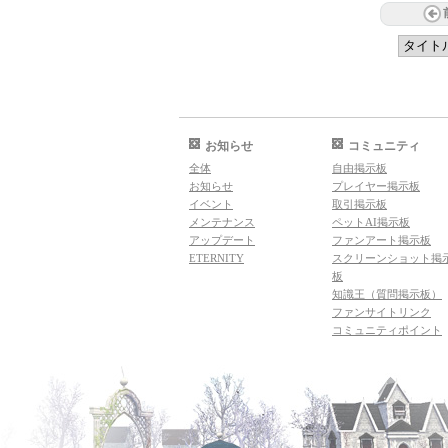
お知らせ
コミュニティ
全体
自由掲示板
お知らせ
プレイヤー掲示板
イベント
取引掲示板
メンテナンス
ペットAI掲示板
アップデート
ファンアート掲示板
ETERNITY
スクリーンショット掲
板
知識王（質問掲示板）
ファンサイトリンク
コミュニティポイント