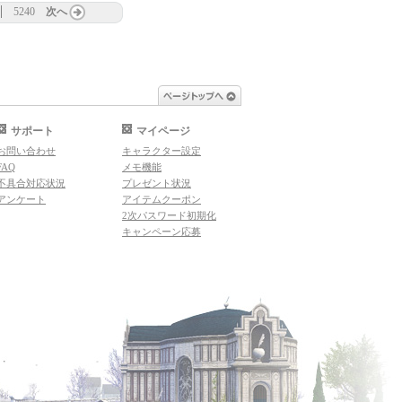
5240
次へ
ページトップへ
サポート
マイページ
お問い合わせ
キャラクター設定
FAQ
メモ機能
不具合対応状況
プレゼント状況
アンケート
アイテムクーポン
2次パスワード初期化
キャンペーン応募