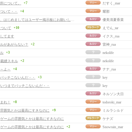
+7
所について。
だすく_mar
+4
ついて・・
耀那
友達募集、はじめましてはユーザー掲示板にお願いします。
優美清夏香菜
+10
について
えでん_tar
してます
イクス_rua
+2
ルがあがらない？
雷神_rua
+3
ル
nekolife
+2
]裁縫スキル
nekolife
+4
～よ～
ナナ_rua
+3
パッチこないんだ・・
key
事]いつまでパッチこないんだ・・
key
ネルソン大日
+8
まれ！
todoroki_mar
+9
雰囲気とかは最高にすきなのに
ミルラシルド
事]ゲームの雰囲気とかは最高にすきなのに
ケナズ
+2
事]ゲームの雰囲気とかは最高にすきなのに
Snowrain_mar