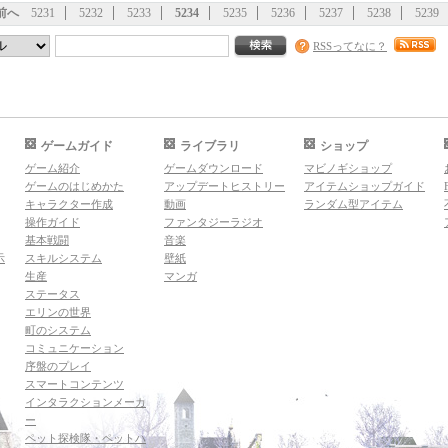
前へ
5231
5232
5233
5234
5235
5236
5237
5238
5239
RSSってなに？
ゲームガイド
ライブラリ
ショップ
ゲーム紹介
ゲームダウンロード
マビノギショップ
ゲームのはじめかた
アップデートヒストリー
アイテムショップガイド
キャラクター作成
動画
ランダム型アイテム
操作ガイド
ファンタジーラジオ
基本戦闘
音楽
示
スキルシステム
壁紙
生産
マンガ
ステータス
エリンの世界
町のシステム
コミュニケーション
序盤のプレイ
スマートコンテンツ
インタラクションメーカ
ー
ペット探検隊・ペットハ