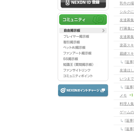
乳牛の場
シルクに
PT募集
友達募集
楽器スキ
裁縫スキ
[返事
友達ほし
いつまで
[返
+1
メモ
料理人集
ゲームの
[返
[返