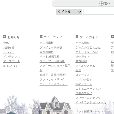
前へ
お知らせ
コミュニティ
ゲームガイド
全体
自由掲示板
ゲーム紹介
ゲ
お知らせ
プレイヤー掲示板
ゲームのはじめかた
ア
イベント
取引掲示板
キャラクター作成
動
メンテナンス
ペットAI掲示板
操作ガイド
フ
アップデート
ファンアート掲示板
基本戦闘
音
ETERNITY
スクリーンショット掲示
スキルシステム
壁
板
生産
マ
知識王（質問掲示板）
ステータス
ファンサイトリンク
エリンの世界
コミュニティポイント
町のシステム
コミュニケーション
序盤のプレイ
スマートコンテンツ
インタラクションメーカ
ー
ペット探検隊・ペットハ