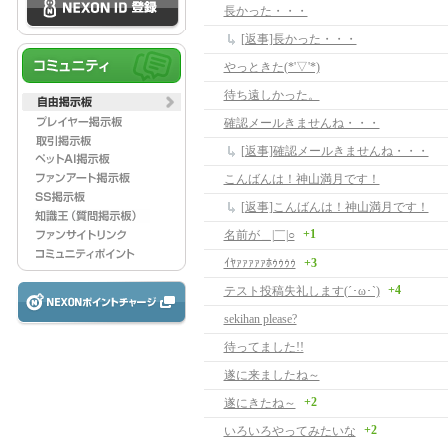
長かった・・・
[返事]長かった・・・
やっときた(*'▽'*)
待ち遠しかった。
確認メールきませんね・・・
[返事]確認メールきませんね・・・
こんばんは！神山満月です！
[返事]こんばんは！神山満月です！
+1
名前が＿|￣|○
ｲﾔｧｧｧｧｧﾎｩｩｩｩ
+3
+4
テスト投稿失礼します(´･ω･`)
sekihan please?
待ってました!!
遂に来ましたね～
+2
遂にきたね～
+2
いろいろやってみたいな